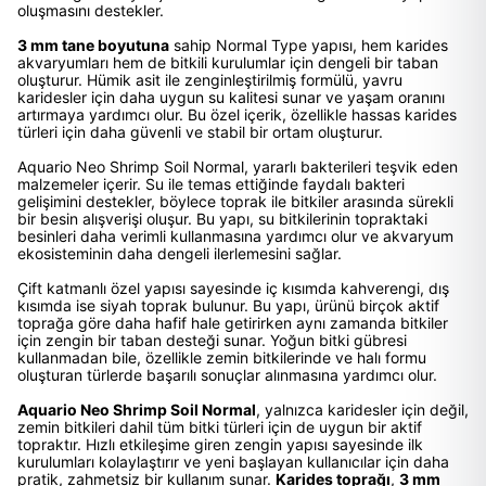
oluşmasını destekler.
3 mm tane boyutuna
sahip Normal Type yapısı, hem karides
akvaryumları hem de bitkili kurulumlar için dengeli bir taban
oluşturur. Hümik asit ile zenginleştirilmiş formülü, yavru
karidesler için daha uygun su kalitesi sunar ve yaşam oranını
artırmaya yardımcı olur. Bu özel içerik, özellikle hassas karides
türleri için daha güvenli ve stabil bir ortam oluşturur.
Aquario Neo Shrimp Soil Normal, yararlı bakterileri teşvik eden
malzemeler içerir. Su ile temas ettiğinde faydalı bakteri
gelişimini destekler, böylece toprak ile bitkiler arasında sürekli
bir besin alışverişi oluşur. Bu yapı, su bitkilerinin topraktaki
besinleri daha verimli kullanmasına yardımcı olur ve akvaryum
ekosisteminin daha dengeli ilerlemesini sağlar.
Çift katmanlı özel yapısı sayesinde iç kısımda kahverengi, dış
kısımda ise siyah toprak bulunur. Bu yapı, ürünü birçok aktif
toprağa göre daha hafif hale getirirken aynı zamanda bitkiler
için zengin bir taban desteği sunar. Yoğun bitki gübresi
kullanmadan bile, özellikle zemin bitkilerinde ve halı formu
oluşturan türlerde başarılı sonuçlar alınmasına yardımcı olur.
Aquario Neo Shrimp Soil Normal
, yalnızca karidesler için değil,
zemin bitkileri dahil tüm bitki türleri için de uygun bir aktif
topraktır. Hızlı etkileşime giren zengin yapısı sayesinde ilk
kurulumları kolaylaştırır ve yeni başlayan kullanıcılar için daha
pratik, zahmetsiz bir kullanım sunar.
Karides toprağı
,
3 mm