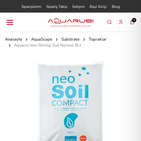
Siparişlerim
Sipariş Takip
İletişim
Bayi Girişi
Blog
0
Anasayfa
AquaScape
Substrate
Topraklar
Aquario Neo Shrimp Soil Normal 8Lt