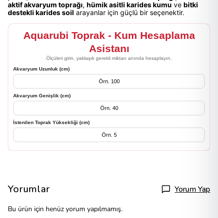
aktif akvaryum toprağı
,
hümik asitli karides kumu
ve
bitki
destekli karides soil
arayanlar için güçlü bir seçenektir.
Aquarubi Toprak - Kum Hesaplama
Asistanı
Ölçüleri girin, yaklaşık gerekli miktarı anında hesaplayın.
Akvaryum Uzunluk (cm)
Akvaryum Genişlik (cm)
İstenilen Toprak Yüksekliği (cm)
Yorumlar
Yorum Yap
Bu ürün için henüz yorum yapılmamış.