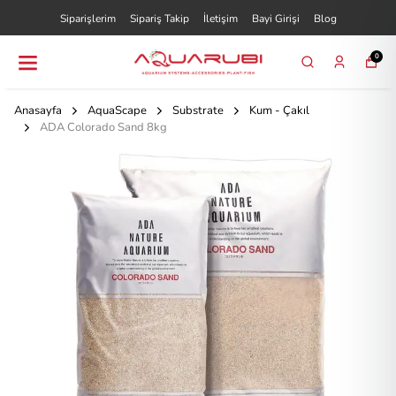
Siparişlerim
Sipariş Takip
İletişim
Bayi Girişi
Blog
0
Anasayfa
AquaScape
Substrate
Kum - Çakıl
ADA Colorado Sand 8kg