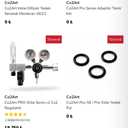
Co2Art
Co2Art
Co2Art Inline Difüzör Yedek
Co2Art Pro Series Adaptör Tamir
Seramik Membran 16/22
Kiti
0 ₺
0 ₺
Tükendi
Tükendi
Co2Art
Co2Art
Co2Art PRO-Elite Serisi v2 Co2
Co2Art Pro-SE / Pro-Elite Yedek
Regülatör
Pul
0 ₺
2 değerlendirme
19.750 ₺