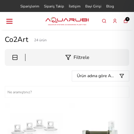
Siparişlerim
Sipariş Takip
İletişim
Bayi Girişi
Blog
0
Co2Art
24
ürün
Filtrele
Ürün adına göre A-Z