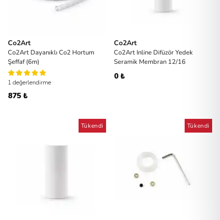
Co2Art
Co2Art
Co2Art Dayanıklı Co2 Hortum
Co2Art Inline Difüzör Yedek
Şeffaf (6m)
Seramik Membran 12/16
0 ₺
1 değerlendirme
875 ₺
Tükendi
Tükendi