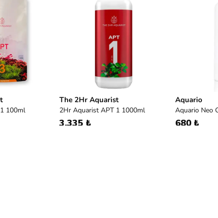
t
The 2Hr Aquarist
Aquario
 1 100ml
2Hr Aquarist APT 1 1000ml
Aquario Neo 
3.335 ₺
680 ₺
Yükleniyor
kili akvaryumlar için pratik ve etkili bir besin kaynağı sunan sı
duğu makro ve mikro elementleri doğrudan suya karıştırarak s
esinde yapraktan beslenmeyi destekler ve gözle görülür gelişi