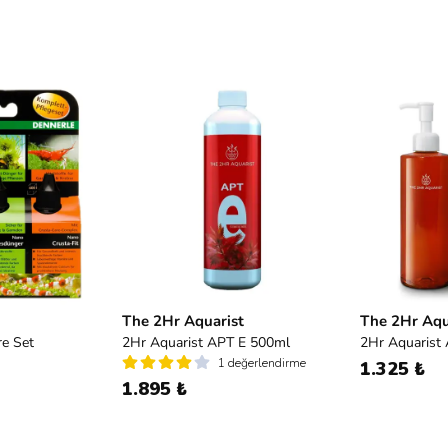
The 2Hr Aquarist
The 2Hr Aqu
e Set
2Hr Aquarist APT E 500ml
2Hr Aquarist
1 değerlendirme
1.325 ₺
1.895 ₺