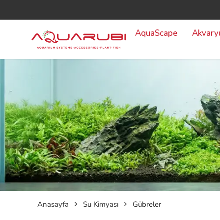
AquaScape
Akvar
Anasayfa
Su Kimyası
Gübreler