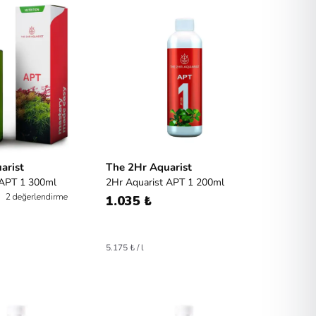
arist
The 2Hr Aquarist
 APT 1 300ml
2Hr Aquarist APT 1 200ml
2 değerlendirme
1.035 ₺
5.175 ₺ / l