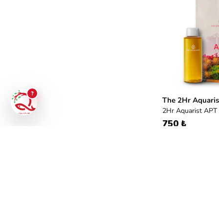
Müşteri Destek
Aquarubi Dünyası
Kategori ve Ürünler
?
The 2Hr Aquaris
2Hr Aquarist APT
750 ₺
7.500 ₺ / l
Bit
duy
say