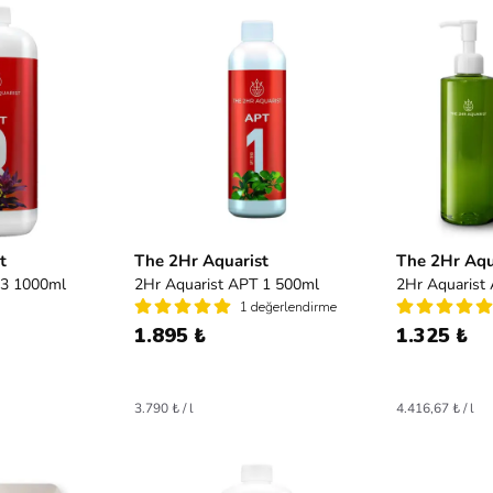
t
The 2Hr Aquarist
The 2Hr Aqu
 3 1000ml
2Hr Aquarist APT 1 500ml
2Hr Aquarist
1 değerlendirme
1.895 ₺
1.325 ₺
3.790 ₺ / l
4.416,67 ₺ / l