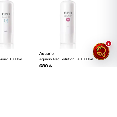
₺
Aquario
Guard 1000ml
Aquario Neo Solution Fe 1000ml
680 ₺
vı gübreler, bitkilerin günlük ihtiyaç
ağlar. Hızlı emilim özellikleri
m sağlar. Farklı bitki türlerine özel