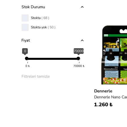
Stok Durumu
Stokta
( 68 )
Stokta yok
( 50 )
Fiyat
0
70000
0
₺
70000
₺
Filtreleri temizle
Dennerle
Dennerle Nano Car
1.260 ₺