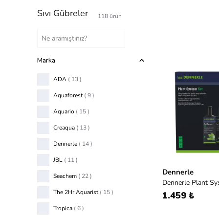
Sıvı Gübreler
118
ürün
Marka
ADA
( 13 )
Aquaforest
( 9 )
Aquario
( 15 )
Creaqua
( 13 )
Dennerle
( 14 )
JBL
( 11 )
Dennerle
Seachem
( 22 )
Dennerle Plant Sy
The 2Hr Aquarist
( 15 )
1.459 ₺
Tropica
( 6 )