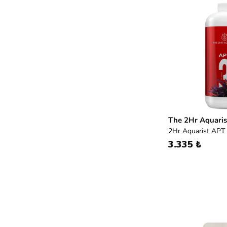
The 2Hr Aquaris
2Hr Aquarist APT
Merhaba! Size nasıl yardımcı
3.335 ₺
olabilirim?
Aquarubi hakkında sık sorulan soruları hızlıca
inceleyin.
İletişim
Bilgi