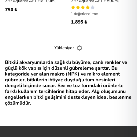
2Hr Aquarist APT Fix 100ml
2Hr Aquarist APT E 500ml
750 ₺
1 değerlendirme
1.895 ₺
Yükleniyor
Bitkili akvaryumlarda sağlıklı büyüme, canlı renkler ve
güçlü kök yapısı için düzenli gübreleme şarttır. Bu
kategoride yer alan makro (NPK) ve mikro element
gübreler, bitkilerin ihtiyaç duyduğu tüm besinleri
dengeli biçimde sunar. Sıvı ve toz formdaki ürünlerle
farklı kullanım tercihlerine hitap eder. Alg oluşumunu
engellerken bitki gelişimini destekleyen ideal beslenme
çözümüdür.