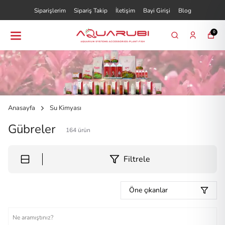
Siparişlerim
Sipariş Takip
İletişim
Bayi Girişi
Blog
0
Anasayfa
Su Kimyası
Gübreler
164
ürün
Filtrele
Öne çıkanlar