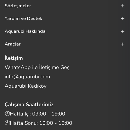
Sözleşmeler
Yardım ve Destek
Aquarubi Hakkında
Araçlar
İletişim
WhatsApp ile İletişime Geç
Merhaba! Size nasıl yardımcı
info@aquarubi.com
olabilirim?
Aquarubi hakkında sık sorulan soruları hızlıca inceleyin.
Aquarubi Kadıköy
İletişim
Çalışma Saatlerimiz
Bilgi
🕙Hafta İçi: 09:00 - 19:00
🕙Hafta Sonu: 10:00 - 19:00
Müşteri Destek