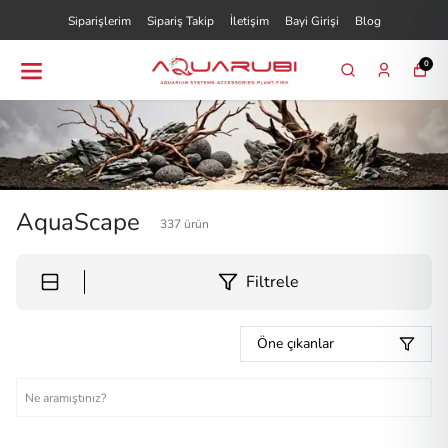
Siparişlerim
Sipariş Takip
İletişim
Bayi Girişi
Blog
0
AquaScape
337
ürün
Filtrele
Öne çıkanlar