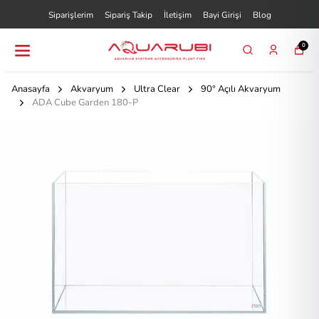
Siparişlerim
Sipariş Takip
İletişim
Bayi Girişi
Blog
0
Anasayfa
Akvaryum
Ultra Clear
90° Açılı Akvaryum
ADA Cube Garden 180-P