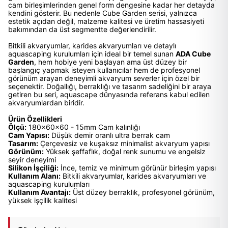
cam birleşimlerinden genel form dengesine kadar her detayda
kendini gösterir. Bu nedenle Cube Garden serisi, yalnızca
estetik açıdan değil, malzeme kalitesi ve üretim hassasiyeti
bakımından da üst segmentte değerlendirilir.
Bitkili akvaryumlar, karides akvaryumları ve detaylı
aquascaping kurulumları için ideal bir temel sunan
ADA Cube
Garden
, hem hobiye yeni başlayan ama üst düzey bir
başlangıç yapmak isteyen kullanıcılar hem de profesyonel
görünüm arayan deneyimli akvaryum severler için özel bir
seçenektir. Doğallığı, berraklığı ve tasarım sadeliğini bir araya
getiren bu seri, aquascape dünyasında referans kabul edilen
akvaryumlardan biridir.
Ürün Özellikleri
Ölçü:
180x60x60 - 15mm Cam kalınlığı
Cam Yapısı:
Düşük demir oranlı ultra berrak cam
Tasarım:
Çerçevesiz ve kuşaksız minimalist akvaryum yapısı
Görünüm:
Yüksek şeffaflık, doğal renk sunumu ve engelsiz
seyir deneyimi
Silikon İşçiliği:
İnce, temiz ve minimum görünür birleşim yapısı
Kullanım Alanı:
Bitkili akvaryumlar, karides akvaryumları ve
aquascaping kurulumları
Kullanım Avantajı:
Üst düzey berraklık, profesyonel görünüm,
yüksek işçilik kalitesi