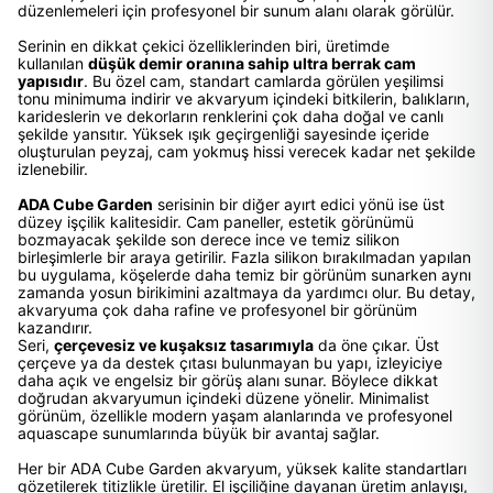
düzenlemeleri için profesyonel bir sunum alanı olarak görülür.
Serinin en dikkat çekici özelliklerinden biri, üretimde
kullanılan
düşük demir oranına sahip ultra berrak cam
yapısıdır
. Bu özel cam, standart camlarda görülen yeşilimsi
tonu minimuma indirir ve akvaryum içindeki bitkilerin, balıkların,
karideslerin ve dekorların renklerini çok daha doğal ve canlı
şekilde yansıtır. Yüksek ışık geçirgenliği sayesinde içeride
oluşturulan peyzaj, cam yokmuş hissi verecek kadar net şekilde
izlenebilir.
ADA Cube Garden
serisinin bir diğer ayırt edici yönü ise üst
düzey işçilik kalitesidir. Cam paneller, estetik görünümü
bozmayacak şekilde son derece ince ve temiz silikon
birleşimlerle bir araya getirilir. Fazla silikon bırakılmadan yapılan
bu uygulama, köşelerde daha temiz bir görünüm sunarken aynı
zamanda yosun birikimini azaltmaya da yardımcı olur. Bu detay,
akvaryuma çok daha rafine ve profesyonel bir görünüm
kazandırır.
Seri,
çerçevesiz ve kuşaksız tasarımıyla
da öne çıkar. Üst
çerçeve ya da destek çıtası bulunmayan bu yapı, izleyiciye
daha açık ve engelsiz bir görüş alanı sunar. Böylece dikkat
doğrudan akvaryumun içindeki düzene yönelir. Minimalist
görünüm, özellikle modern yaşam alanlarında ve profesyonel
aquascape sunumlarında büyük bir avantaj sağlar.
Her bir ADA Cube Garden akvaryum, yüksek kalite standartları
gözetilerek titizlikle üretilir. El işçiliğine dayanan üretim anlayışı,