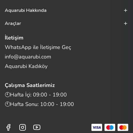
Aquarubi Hakkında
Araçlar
İletişim
WhatsApp ile İletişime Geç
Merhaba! Size nasıl yardımcı
info@aquarubi.com
olabilirim?
Aquarubi hakkında sık sorulan soruları hızlıca inceleyin.
Aquarubi Kadıköy
İletişim
Çalışma Saatlerimiz
Bilgi
🕙Hafta İçi: 09:00 - 19:00
🕙Hafta Sonu: 10:00 - 19:00
Müşteri Destek
Aquarubi Dünyası