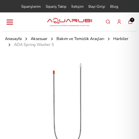
Siparişlerim
Sipariş Takip
İletişim
Bayi Girişi
Blog
0
Anasayfa
Aksesuar
Bakım ve Temizlik Araçları
Harbiler
ADA Spring Washer S