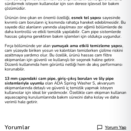
sürdürmek isteyen kullanıcılar için son derece işlevsel bir bakım
çözümüdür.
Ürünün öne çıkan en önemli özelliği,
esnek tel yapısı
sayesinde
kıvrımlı cam boruların iç kısmında rahatça hareket edebilmesidir. Bu
sayede düz alanların yanında ulaşılması zor eğimli bölümlerde de
daha kontrollü ve etkili temizlik yapılabilir. Cam pipe sistemlerde
hassas çalışma gerektiren bakım işlemleri için oldukça uygundur.
Fırça bölümünde yer alan
yumuşak ama etkili temizleme yapısı
,
cam yüzeyde biriken yosun ve kalıntıları temizlerken çizilme riskini
azaltmaya yardımcı olur. Bu özellik, ürünü hassas cam filtre
ekipmanları için güvenli ve kullanışlı bir seçenek haline getirir.
Düzenli kullanımda hem görüntü netliği hem de akış performansı
korunabilir.
13 mm çapındaki cam pipe, giriş-çıkış boruları ve lily pipe
sistemleriyle uyumlu
olan ADA Spring Washer S, akvaryum
ekipmanlarında detaylı ve güvenli iç temizlik yapmak isteyen
kullanıcılar için ideal bir yardımcıdır. Özellikle cam ekipman kullanan
aquascaping kurulumlarında bakım sürecini daha kolay ve daha
verimli hale getirir.
Yorumlar
Yorum Yap