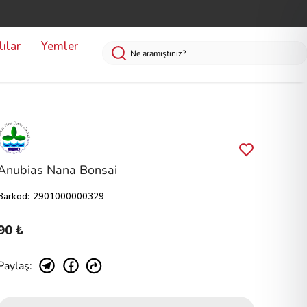
ılar
Yemler
Anubias Nana Bonsai
Barkod
:
2901000000329
90 ₺
Paylaş
: