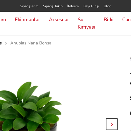
Siparişlerim
Sipariş Takip
İletişim
Bayi Girişi
Blog
yum
Ekipmanlar
Aksesuar
Su
Bitki
Canl
Kimyası
s
Anubias Nana Bonsai