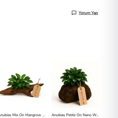
Yorum Yap
Anubias Mix On Mangrow 15-20cm
Anubias Petite On Nano Wood
Anubias