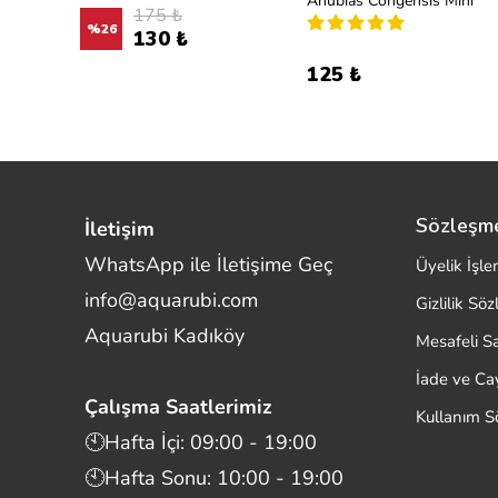
Anubias Petite on Lava Stone
Anubias Congensis Mini
175 ₺
%
26
130 ₺
125 ₺
Sözleşm
İletişim
WhatsApp ile İletişime Geç
Üyelik İşle
info@aquarubi.com
Gizlilik Sö
Merhaba! Size nasıl yardımcı
Aquarubi Kadıköy
olabilirim?
Mesafeli S
Aquarubi hakkında sık sorulan soruları hızlıca
İade ve C
inceleyin.
Çalışma Saatlerimiz
Kullanım S
İletişim
🕙Hafta İçi: 09:00 - 19:00
🕙Hafta Sonu: 10:00 - 19:00
Bilgi