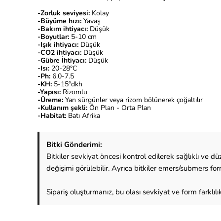
-Zorluk seviyesi:
Kolay
-Büyüme hızı:
Yavaş
-Bakım ihtiyacı:
Düşük
-Boyutlar:
5-10 cm
-Işık ihtiyacı:
Düşük
-CO2 ihtiyacı:
Düşük
-Gübre İhtiyacı:
Düşük
-Isı:
20-28°C
-Ph:
6.0-7.5
-KH:
5-15°dkh
-Yapısı:
Rizomlu
-Üreme:
Yan sürgünler veya rizom bölünerek çoğaltılır
-Kullanım şekli:
Ön Plan - Orta Plan
-Habitat:
Batı Afrika
Bitki Gönderimi:
Bitkiler sevkiyat öncesi kontrol edilerek sağlıklı ve
değişimi görülebilir. Ayrıca bitkiler emers/submers fo
Sipariş oluşturmanız, bu olası sevkiyat ve form farklılı