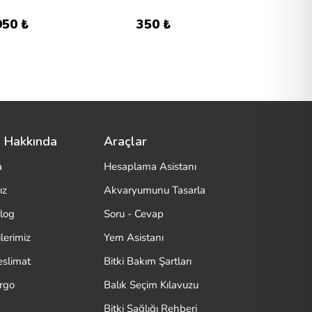
950 ₺
350 ₺
270 
 Hakkında
Araçlar
a
Hesaplama Asistanı
ız
Akvaryumunu Tasarla
log
Soru - Cevap
lerimiz
Yem Asistanı
eslimat
Bitki Bakım Şartları
argo
Balık Seçim Kılavuzu
Bitki Sağlığı Rehberi