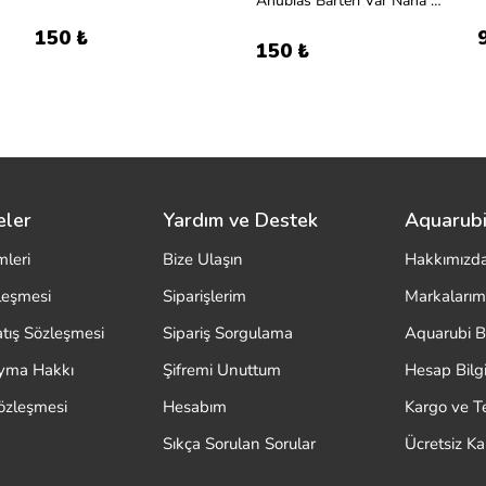
Anubias Barteri Var Nana Golden
150 ₺
150 ₺
eler
Yardım ve Destek
Aquarubi
mleri
Bize Ulaşın
Hakkımızd
zleşmesi
Siparişlerim
Markalarım
atış Sözleşmesi
Sipariş Sorgulama
Aquarubi B
ayma Hakkı
Şifremi Unuttum
Hesap Bilgi
özleşmesi
Hesabım
Kargo ve T
Sıkça Sorulan Sorular
Ücretsiz K