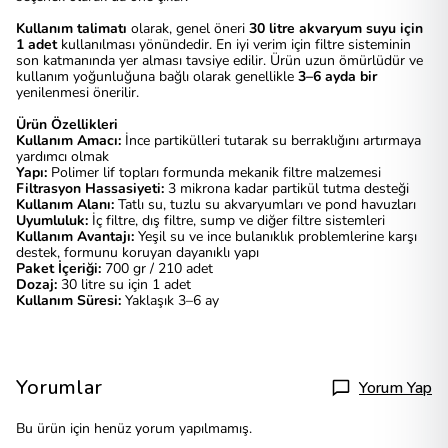
Kullanım talimatı
olarak, genel öneri
30 litre akvaryum suyu için
1 adet
kullanılması yönündedir. En iyi verim için filtre sisteminin
son katmanında yer alması tavsiye edilir. Ürün uzun ömürlüdür ve
kullanım yoğunluğuna bağlı olarak genellikle
3–6 ayda bir
yenilenmesi önerilir.
Ürün Özellikleri
Kullanım Amacı:
İnce partikülleri tutarak su berraklığını artırmaya
yardımcı olmak
Yapı:
Polimer lif topları formunda mekanik filtre malzemesi
Filtrasyon Hassasiyeti:
3 mikrona kadar partikül tutma desteği
Kullanım Alanı:
Tatlı su, tuzlu su akvaryumları ve pond havuzları
Uyumluluk:
İç filtre, dış filtre, sump ve diğer filtre sistemleri
Kullanım Avantajı:
Yeşil su ve ince bulanıklık problemlerine karşı
destek, formunu koruyan dayanıklı yapı
Paket İçeriği:
700 gr / 210 adet
Dozaj:
30 litre su için 1 adet
Kullanım Süresi:
Yaklaşık 3–6 ay
Yorumlar
Yorum Yap
Bu ürün için henüz yorum yapılmamış.