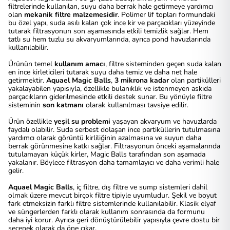
filtrelerinde kullanılan, suyu daha berrak hale getirmeye yardımcı
olan
mekanik filtre malzemesidir
. Polimer lif topları formundaki
bu özel yapı, suda asılı kalan çok ince kir ve parçacıkları yüzeyinde
tutarak filtrasyonun son aşamasında etkili temizlik sağlar. Hem
tatlı su hem tuzlu su akvaryumlarında, ayrıca pond havuzlarında
kullanılabilir.
Ürünün temel
kullanım amacı
, filtre sisteminden geçen suda kalan
en ince kirleticileri tutarak suyu daha temiz ve daha net hale
getirmektir.
Aquael Magic Balls
,
3 mikrona kadar
olan partikülleri
yakalayabilen yapısıyla, özellikle bulanıklık ve istenmeyen askıda
parçacıkların giderilmesinde etkili destek sunar. Bu yönüyle filtre
sisteminin
son katmanı
olarak kullanılması tavsiye edilir.
Ürün özellikle
yeşil su problemi
yaşayan akvaryum ve havuzlarda
faydalı olabilir. Suda serbest dolaşan ince partiküllerin tutulmasına
yardımcı olarak görüntü kirliliğinin azalmasına ve suyun daha
berrak görünmesine katkı sağlar. Filtrasyonun önceki aşamalarında
tutulamayan küçük kirler, Magic Balls tarafından son aşamada
yakalanır. Böylece filtrasyon daha tamamlayıcı ve daha verimli hale
gelir.
Aquael Magic Balls
, iç filtre, dış filtre ve sump sistemleri dahil
olmak üzere mevcut birçok filtre tipiyle uyumludur. Şekil ve boyut
fark etmeksizin farklı filtre sistemlerinde kullanılabilir. Klasik elyaf
ve süngerlerden farklı olarak kullanım sonrasında da formunu
daha iyi korur. Ayrıca geri dönüştürülebilir yapısıyla çevre dostu bir
seçenek olarak da öne çıkar.