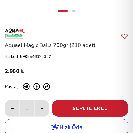
Aquael Magic Balls 700gr (210 adet)
Barkod
:
5905546324342
2.950 ₺
Paylaş
:
SEPETE EKLE