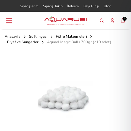
Siparişlerim
Sipariş Takip
İletişim
Bayi Girişi
Blog
0
Anasayfa
Su Kimyası
Filtre Malzemeleri
Elyaf ve Süngerler
Aquael Magic Balls 700gr (210 adet)