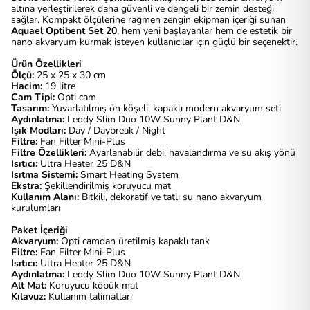
altına yerleştirilerek daha güvenli ve dengeli bir zemin desteği
sağlar. Kompakt ölçülerine rağmen zengin ekipman içeriği sunan
Aquael Optibent Set 20
, hem yeni başlayanlar hem de estetik bir
nano akvaryum kurmak isteyen kullanıcılar için güçlü bir seçenektir.
Ürün Özellikleri
Ölçü:
25 x 25 x 30 cm
Hacim:
19 litre
Cam Tipi:
Opti cam
Tasarım:
Yuvarlatılmış ön köşeli, kapaklı modern akvaryum seti
Aydınlatma:
Leddy Slim Duo 10W Sunny Plant D&N
Işık Modları:
Day / Daybreak / Night
Filtre:
Fan Filter Mini-Plus
Filtre Özellikleri:
Ayarlanabilir debi, havalandırma ve su akış yönü
Isıtıcı:
Ultra Heater 25 D&N
Isıtma Sistemi:
Smart Heating System
Ekstra:
Şekillendirilmiş koruyucu mat
Kullanım Alanı:
Bitkili, dekoratif ve tatlı su nano akvaryum
kurulumları
Paket İçeriği
Akvaryum:
Opti camdan üretilmiş kapaklı tank
Filtre:
Fan Filter Mini-Plus
Isıtıcı:
Ultra Heater 25 D&N
Aydınlatma:
Leddy Slim Duo 10W Sunny Plant D&N
Alt Mat:
Koruyucu köpük mat
Kılavuz:
Kullanım talimatları