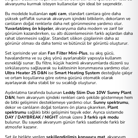
akvaryumu kurmak isteyen kullanıcılar için ideal bir seçenektir.
Bu modelde kullanılan
opti cam
, standart camlara göre daha
yüksek şeffaflık sunarak akvaryum içindeki bitkilerin, dekorların ve
canlıların doğal renklerle daha net görünmesine yardımcı olur.
Yuvarlatılmış ön köşeler
, akvaryuma daha modern ve zarif bir
görünüm kazandırırken, su altı düzenlemesinin farklı açılardan daha
rahat izlenmesini sağlar. Standart silikon çizgilerinin daha az
görünür olması da daha temiz ve bütüncül bir görüntü oluşturur.
Set içerisinde yer alan
Fan Filter Mini-Plus
, su akış gücü,
havalandırma ve su çıkış yönü ayarlanabilir yapısıyla kullanım
esnekliği sunar. Bu filtre, küçük hacimli akvaryumlarda düzenli su
sirkülasyonu sağlayarak su kalitesinin korunmasına yardımcı olur.
Ultra Heater 25 D&N
ise
Smart Heating System
desteğiyle çalışır
ve ortam koşullarına göre ısıtma gücünü otomatik olarak
ayarlayarak daha stabil bir su sıcaklığı oluşturur.
Aydınlatma tarafında bulunan
Leddy Slim Duo 10W Sunny Plant
D&N
, hem akvaryum içindeki renkleri canlı şekilde göstermeye hem
de bitki gelişimini desteklemeye yardımcı olur.
Sunny spektrumu
,
dekor ve canlıların doğal tonlarını ön plana çıkarırken,
Plant
spektrumu
sağlıklı bitki gelişimini teşvik eder. Ayrıca sistemde
DAY / DAYBREAK / NIGHT
olmak üzere
3 farklı ışık modu
bulunur. Bu sayede akvaryum günün farklı saatlerinde farklı bir
atmosfer kazanır.
Set ile birlikte verilen
şekillendirilmiş koruyucu mat
, akvaryum