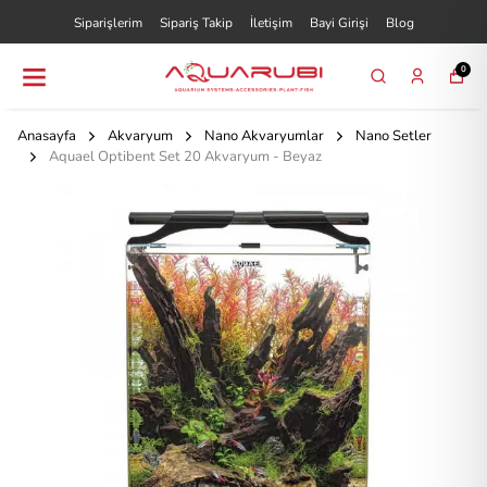
Siparişlerim
Sipariş Takip
İletişim
Bayi Girişi
Blog
0
Anasayfa
Akvaryum
Nano Akvaryumlar
Nano Setler
Aquael Optibent Set 20 Akvaryum - Beyaz