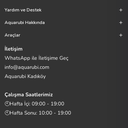
Yardım ve Destek
Aquarubi Hakkında
Araçlar
İletişim
WhatsApp ile İletişime Geç
Merhaba! Size nasıl yardımcı
info@aquarubi.com
olabilirim?
Aquarubi hakkında sık sorulan soruları hızlıca inceleyin.
Aquarubi Kadıköy
İletişim
Çalışma Saatlerimiz
Bilgi
🕙Hafta İçi: 09:00 - 19:00
🕙Hafta Sonu: 10:00 - 19:00
Müşteri Destek
Aquarubi Dünyası