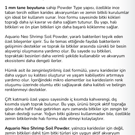
1 mm tane boyutuna
sahip Powder Type yapısı, özellikle ince
taban tercih edilen karides akvaryumları ve zemin bitkili kurulumlar
için ideal bir kullanım sunar. İnce formu sayesinde bitki kökleri
toprağı daha iyi kavrar ve daha sağlam tutunur. Bu yapı, halı
bitkileri ve ön plan bitkileri için daha başarılı köklenme sağlar.
Aquario Neo Shrimp Soil Powder, yararlı bakterileri teşvik eden
özel bileşenler içerir. Su ile temas ettiğinde faydalı bakterilerin
gelişimini destekler ve toprak ile bitkiler arasında sürekli bir besin
alışverişi oluşmasına yardımcı olur. Bu sayede su bitkileri,
topraktaki besinleri daha verimli şekilde kullanabilir ve akvaryum
ekosistemi daha dengeli ilerler.
Hümik asit ile zenginleştirilmiş özel formülü, yavru karidesler için
daha uygun su kalitesi oluşturur ve yaşam kabiliyetini artırmaya
yardımcı olur. İçeriğindeki mikro elementler ise karideslerin renk
oluşumu üzerinde olumlu etki sağlayarak daha kaliteli ve belirgin
renklenmeyi destekler.
Çift katmanlı özel yapısı sayesinde iç kısımda kahverengi, dış
kısımda siyah toprak bulunur. Bu yapı, ürünü birçok aktif toprağa
göre daha hafif hale getirirken aynı zamanda bitkiler için zengin bir
taban desteği sunar. Yoğun bitki gübresi kullanmadan bile, özellikle
zemin bitkilerinde halı formu elde etmeyi kolaylaştırır.
Aquario Neo Shrimp Soil Powder
, yalnızca karidesler için değil,
zemin bitkileri dahil tüm bitki türleri için uygun aktif akvaryum