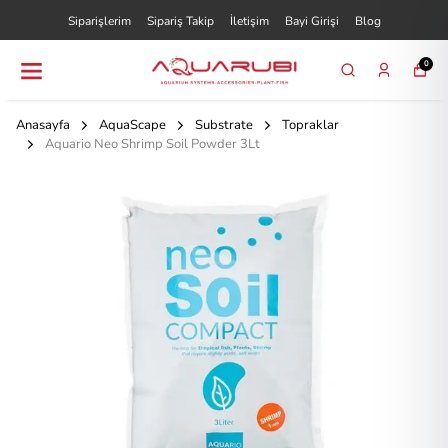
Siparişlerim
Sipariş Takip
İletişim
Bayi Girişi
Blog
0
Anasayfa
AquaScape
Substrate
Topraklar
Aquario Neo Shrimp Soil Powder 3Lt