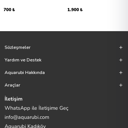
700 ₺
1.900 ₺
Sözleşmeler
Yardım ve Destek
Aquarubi Hakkında
Araçlar
İletişim
WhatsApp ile İletişime Geç
Merhaba! Size nasıl yardımcı
info@aquarubi.com
olabilirim?
Aquarubi hakkında sık sorulan soruları hızlıca inceleyin.
Aquarubi Kadıköy