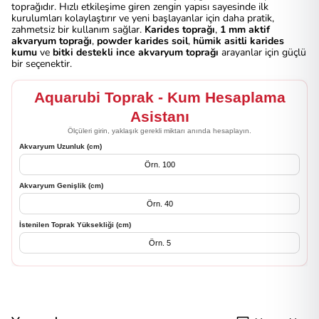
toprağıdır. Hızlı etkileşime giren zengin yapısı sayesinde ilk
kurulumları kolaylaştırır ve yeni başlayanlar için daha pratik,
zahmetsiz bir kullanım sağlar.
Karides toprağı
,
1 mm aktif
akvaryum toprağı
,
powder karides soil
,
hümik asitli karides
kumu
ve
bitki destekli ince akvaryum toprağı
arayanlar için güçlü
bir seçenektir.
Aquarubi Toprak - Kum Hesaplama
Asistanı
Ölçüleri girin, yaklaşık gerekli miktarı anında hesaplayın.
Akvaryum Uzunluk (cm)
Akvaryum Genişlik (cm)
İstenilen Toprak Yüksekliği (cm)