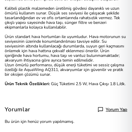
Kaliteli plastik malzemeden üretilmiş gövdesi dayanıklı ve uzun
ömürlü kullanım sunar. Düşük ses seviyesi ile çalışacak şekilde
tasarlandığından ev ve ofis ortamlarında rahatsızlık vermez. Tek
çıkışlı yapısı sayesinde hava taşı, sünger filtre ve benzeri
ekipmanlarla kolayca kullanılabilir.
Ürün standart hava hortumları ile uyumludur. Hava motorunun su
seviyesinin üzerinde konumlandırılması tavsiye edilir. Su
seviyesinin altında kullanılacağı durumlarda, suyun geri kaçmasını
önlemek için hava hattına çekvalf eklenmesi önerilir. Ürün
içeriğinde hava hortumu, hava taşı ve vantuz bulunmamaktadır;
akvaryum ihtiyacına göre ayrıca temin edilmelidir.
Uzun ömürlü performansı, düşük enerji tüketimi ve sessiz çalışma
özelliği ile AquaWing AQ311, akvaryumlar için güvenilir ve pratik
bir oksijen çözümü sunar.
Ürün Teknik Özellikleri:
Güç Tüketimi 2.5 W, Hava Çıkışı 1.8 L/dk.
Yorumlar
Yorum Yap
Bu ürün için henüz yorum yapılmamış.