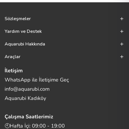
Sözleşmeler
Yardım ve Destek
Aquarubi Hakkında
Araçlar
İletişim
WhatsApp ile İletişime Geç
Merhaba! Size nasıl yardımcı
info@aquarubi.com
olabilirim?
Aquarubi hakkında sık sorulan soruları hızlıca inceleyin.
Aquarubi Kadıköy
İletişim
Çalışma Saatlerimiz
Bilgi
🕙Hafta İçi: 09:00 - 19:00