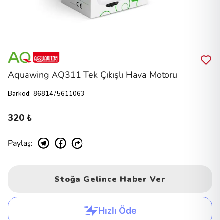
Aquawing AQ311 Tek Çıkışlı Hava Motoru
Barkod
:
8681475611063
320 ₺
Paylaş
:
Stoğa Gelince Haber Ver