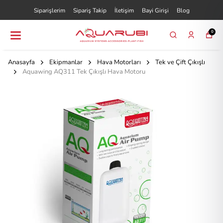
Siparişlerim
Sipariş Takip
İletişim
Bayi Girişi
Blog
0
Anasayfa
Ekipmanlar
Hava Motorları
Tek ve Çift Çıkışlı
Aquawing AQ311 Tek Çıkışlı Hava Motoru