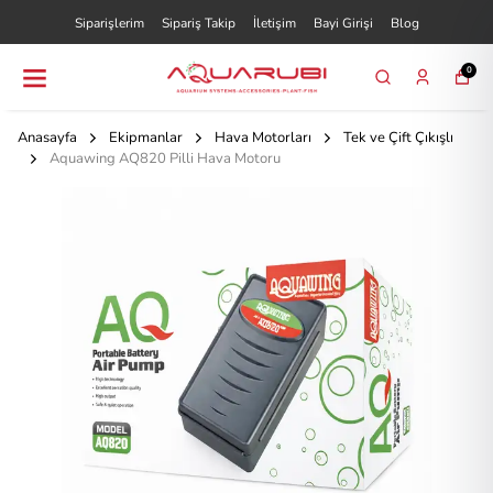
Siparişlerim
Sipariş Takip
İletişim
Bayi Girişi
Blog
0
Anasayfa
Ekipmanlar
Hava Motorları
Tek ve Çift Çıkışlı
Aquawing AQ820 Pilli Hava Motoru