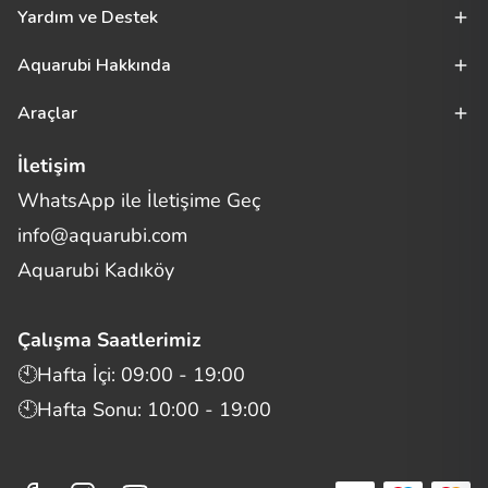
Yardım ve Destek
Aquarubi Hakkında
Araçlar
İletişim
WhatsApp ile İletişime Geç
Merhaba! Size nasıl yardımcı
info@aquarubi.com
olabilirim?
Aquarubi hakkında sık sorulan soruları hızlıca inceleyin.
Aquarubi Kadıköy
İletişim
Çalışma Saatlerimiz
Bilgi
🕙Hafta İçi: 09:00 - 19:00
🕙Hafta Sonu: 10:00 - 19:00
Müşteri Destek
Aquarubi Dünyası