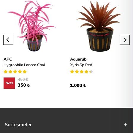
APC
Aquarubi
Hygrophila Lancea Chai
Xyris Sp Red
450 ₺
%
22
350 ₺
1.000 ₺
Sözleşmeler