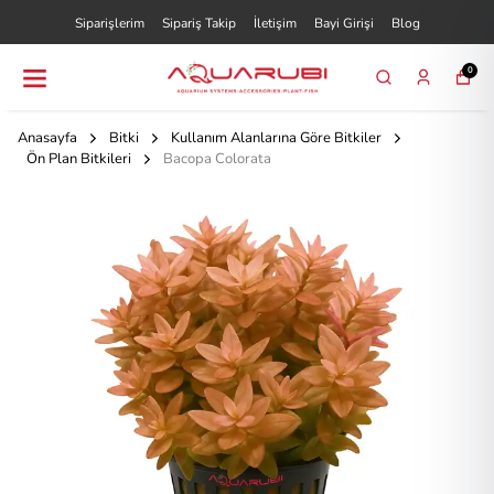
Siparişlerim
Sipariş Takip
İletişim
Bayi Girişi
Blog
0
Anasayfa
Bitki
Kullanım Alanlarına Göre Bitkiler
Ön Plan Bitkileri
Bacopa Colorata