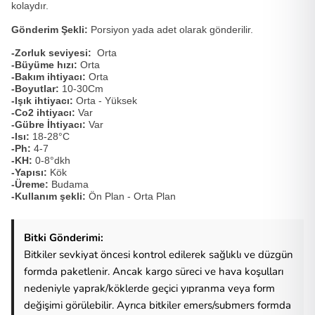
kolaydır.
Gönderim Şekli:
Porsiyon yada adet olarak gönderilir.
-Zorluk seviyesi:
Orta
-Büyüme hızı:
Orta
-Bakım ihtiyacı:
Orta
-Boyutlar:
10-30Cm
-Işık ihtiyacı:
Orta - Yüksek
-Co2 ihtiyacı:
Var
-Gübre İhtiyacı:
Var
-Isı:
18-28°C
-Ph:
4-7
-KH:
0-8°dkh
-Yapısı:
Kök
-Üreme:
Budama
-Kullanım şekli:
Ön Plan - Orta Plan
Bitki Gönderimi:
Bitkiler sevkiyat öncesi kontrol edilerek sağlıklı ve düzgün
formda paketlenir. Ancak kargo süreci ve hava koşulları
nedeniyle yaprak/köklerde geçici yıpranma veya form
değişimi görülebilir. Ayrıca bitkiler emers/submers formda