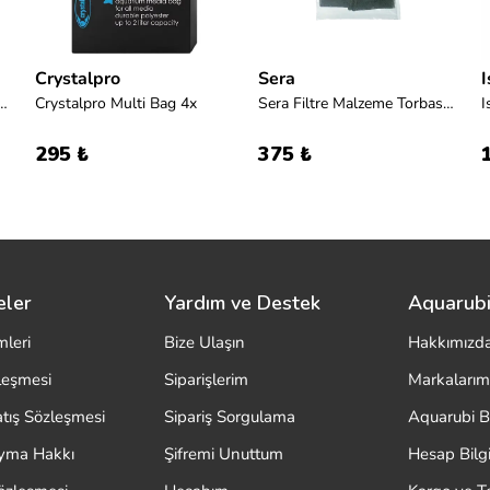
Crystalpro
Sera
I
re Malzeme Torbası No1
Crystalpro Multi Bag 4x
Sera Filtre Malzeme Torbası No2
295 ₺
375 ₺
eler
Yardım ve Destek
Aquarubi
mleri
Bize Ulaşın
Hakkımızd
zleşmesi
Siparişlerim
Markalarım
atış Sözleşmesi
Sipariş Sorgulama
Aquarubi B
ayma Hakkı
Şifremi Unuttum
Hesap Bilgi