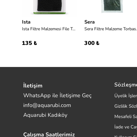
Ista
Sera
Ista Filtre Malzemesi İçin Naylon File 3'lü
Ista Filtre Malzemesi File Torbası 15x20cm S
Sera Filt
135 ₺
300 ₺
Sözleşm
İletişim
WhatsApp ile İletişime Geç
Üyelik İşle
info@aquarubi.com
Gizlilik Sö
Merhaba! Size nasıl yardımcı
Aquarubi Kadıköy
olabilirim?
Mesafeli S
Aquarubi hakkında sık sorulan soruları hızlıca
İade ve C
inceleyin.
Çalışma Saatlerimiz