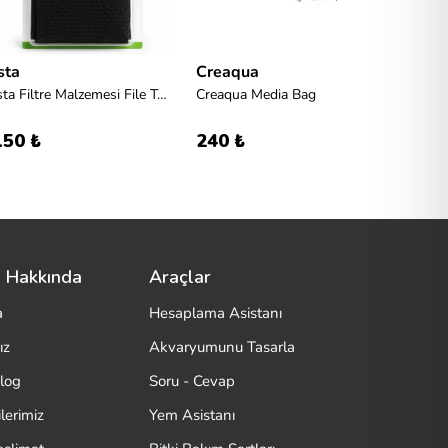
sta
Creaqua
Ista
Ista Filtre Malzemesi File Torbası 28x32cm M
Creaqua Media Bag
150 ₺
240 ₺
150 
 Hakkında
Araçlar
a
Hesaplama Asistanı
ız
Akvaryumunu Tasarla
log
Soru - Cevap
lerimiz
Yem Asistanı