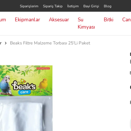
Siparişlerim
Sipariş Takip
İletişim
Bayi Girişi
Blog
yum
Ekipmanlar
Aksesuar
Su
Bitki
Canl
Kimyası
r
Beaks Filtre Malzeme Torbası 25'Li Paket