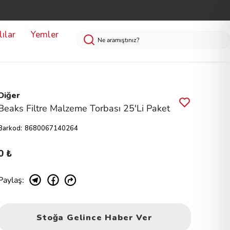
ılar
Yemler
Diğer
Beaks Filtre Malzeme Torbası 25'Li Paket
Barkod
:
8680067140264
0 ₺
Paylaş
:
Stoğa Gelince Haber Ver