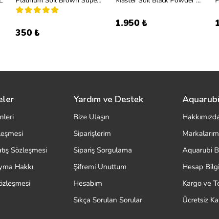
L
Platinum Soil Brown Super Powder 1l
Master Soil Black Powder 8L
1.950 ₺
350 ₺
eler
Yardım ve Destek
Aquarubi
mleri
Bize Ulaşın
Hakkımızd
zleşmesi
Siparişlerim
Markalarım
atış Sözleşmesi
Sipariş Sorgulama
Aquarubi B
ayma Hakkı
Şifremi Unuttum
Hesap Bilgi
özleşmesi
Hesabım
Kargo ve T
Sıkça Sorulan Sorular
Ücretsiz K