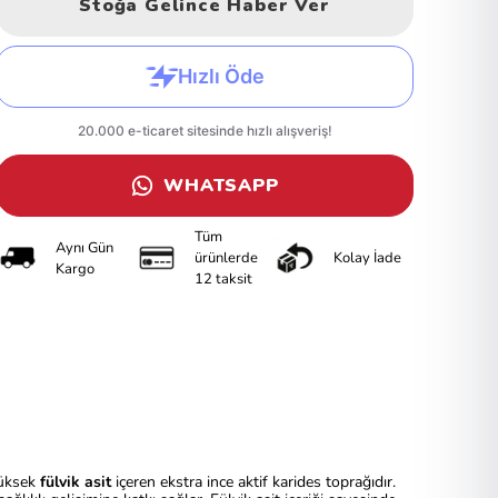
Stoğa Gelince Haber Ver
WHATSAPP
Tüm
Aynı Gün
ürünlerde
Kolay İade
Kargo
12 taksit
 yüksek
fülvik asit
içeren ekstra ince aktif karides toprağıdır.