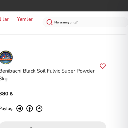
ılar
Yemler
Benibachi Black Soil Fulvic Super Powder
3kg
380 ₺
Paylaş
: