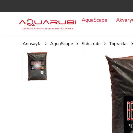
AquaScape
Akvar
Anasayfa
AquaScape
Substrate
Topraklar