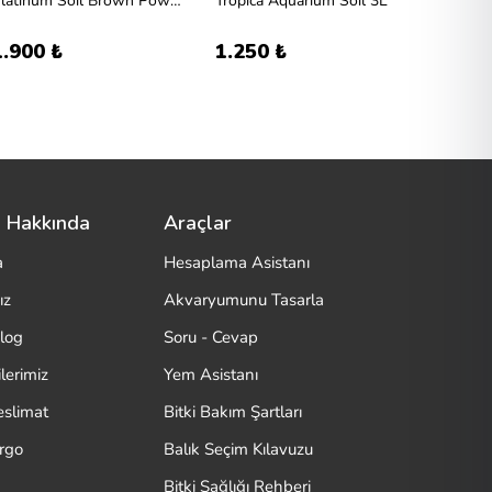
Platinum Soil Brown Powder 8l
Tropica Aquarium Soil 3L
Master 
1.900 ₺
1.250 ₺
1.850
 Hakkında
Araçlar
a
Hesaplama Asistanı
ız
Akvaryumunu Tasarla
log
Soru - Cevap
lerimiz
Yem Asistanı
eslimat
Bitki Bakım Şartları
argo
Balık Seçim Kılavuzu
Bitki Sağlığı Rehberi