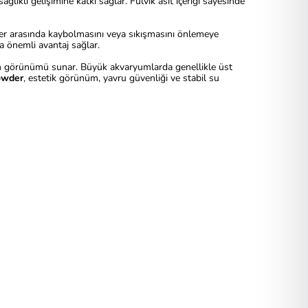
ğlıklı gelişimine katkı sağlar. Fülvik asit içeriği sayesinde
eler arasında kaybolmasını veya sıkışmasını önlemeye
a önemli avantaj sağlar.
in görünümü sunar. Büyük akvaryumlarda genellikle üst
owder
, estetik görünüm, yavru güvenliği ve stabil su