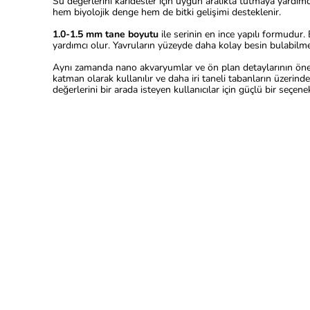
Su değerlerini karidesler için uygun aralıkta tutmaya yardımc
hem biyolojik denge hem de bitki gelişimi desteklenir.
1.0-1.5 mm tane boyutu
ile serinin en ince yapılı formudur
yardımcı olur. Yavruların yüzeyde daha kolay besin bulabilme
Aynı zamanda nano akvaryumlar ve ön plan detaylarının öne
katman olarak kullanılır ve daha iri taneli tabanların üzerind
değerlerini bir arada isteyen kullanıcılar için güçlü bir seçen