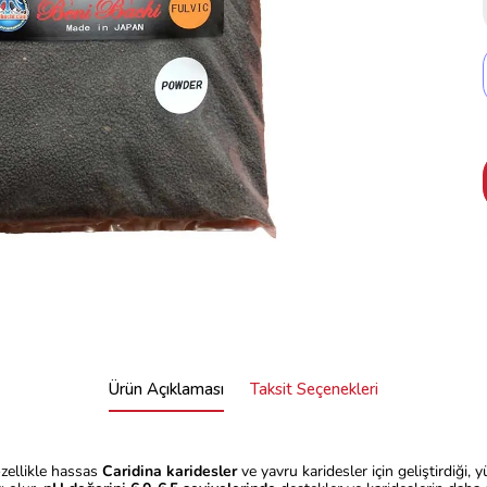
Ürün Açıklaması
Taksit Seçenekleri
özellikle hassas
Caridina karidesler
ve yavru karidesler için geliştirdiği,