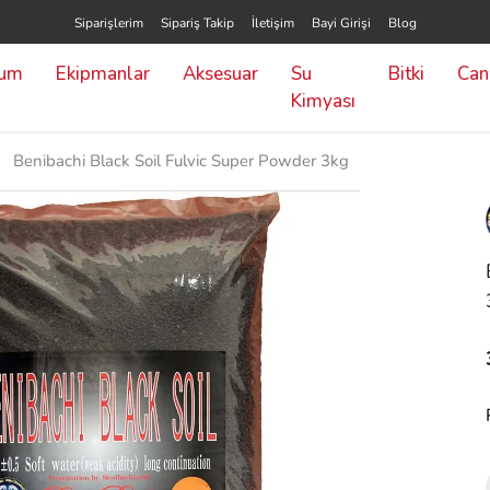
Siparişlerim
Sipariş Takip
İletişim
Bayi Girişi
Blog
yum
Ekipmanlar
Aksesuar
Su
Bitki
Canl
Kimyası
Benibachi Black Soil Fulvic Super Powder 3kg