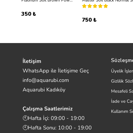
Master Soil Black Super Powder 3L
Platinum Soil Brown Powder 1l
Master Soil Black Normal 3
350 ₺
750 ₺
Sözleşm
İletişim
WhatsApp ile İletişime Geç
Üyelik İşle
info@aquarubi.com
Gizlilik Sö
Merhaba! Size nasıl yardımcı
Aquarubi Kadıköy
olabilirim?
Mesafeli S
Aquarubi hakkında sık sorulan soruları hızlıca
İade ve C
inceleyin.
Çalışma Saatlerimiz
Kullanım S
İletişim
🕙Hafta İçi: 09:00 - 19:00
🕙Hafta Sonu: 10:00 - 19:00
Bilgi