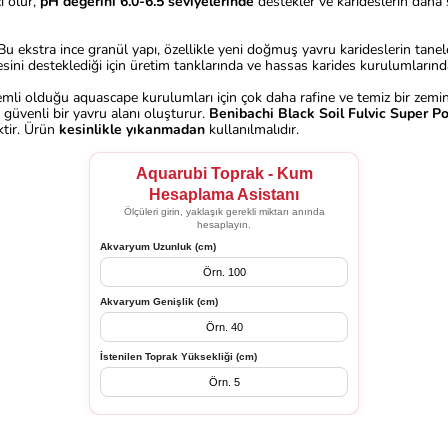
ı olur,
pH değerini 6.0-6.5 seviyelerinde
destekler ve karideslerin daha sa
. Bu ekstra ince granül yapı, özellikle yeni doğmuş yavru karideslerin tan
sini desteklediği için üretim tanklarında ve hassas karides kurulumlarınd
mli olduğu aquascape kurulumları için çok daha rafine ve temiz bir zem
e güvenli bir yavru alanı oluşturur.
Benibachi Black Soil Fulvic Super P
ektir. Ürün
kesinlikle yıkanmadan
kullanılmalıdır.
Aquarubi Toprak - Kum
Hesaplama Asistanı
Ölçüleri girin, yaklaşık gerekli miktarı anında
hesaplayın.
Akvaryum Uzunluk (cm)
Akvaryum Genişlik (cm)
İstenilen Toprak Yüksekliği (cm)