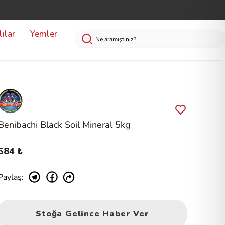
ılar
Yemler
Benibachi Black Soil Mineral 5kg
584 ₺
Paylaş
:
Stoğa Gelince Haber Ver