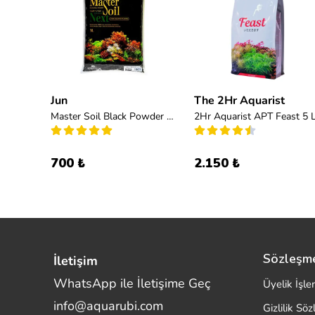
Jun
The 2Hr Aquarist
Platinum Soil Black Super Powder 3l
Master Soil Black Powder 3L
2Hr Aquarist APT Feast 5 
700 ₺
2.150 ₺
Sözleşm
İletişim
WhatsApp ile İletişime Geç
Üyelik İşle
info@aquarubi.com
Gizlilik Sö