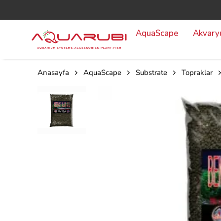
AquaScape
Akvar
Anasayfa
AquaScape
Substrate
Topraklar