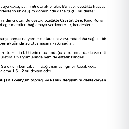
 suya yavaş salınımlı olarak bırakır. Bu yapı, özellikle hassas
rideslerin ilk gelişim döneminde daha güçlü bir destek
ardımcı olur. Bu özellik, özellikle
Crystal Bee
,
King Kong
ki ağır metalleri bağlamaya yardımcı olur, karideslerin
parçalanmasına yardımcı olarak akvaryumda daha sağlıklı bir
 berraklığında su
oluşmasına katkı sağlar.
ve zorlu zemin bitkilerinin bulunduğu kurulumlarda da verimli
 üretim akvaryumlarında hem de estetik karides
 Su eklenirken tabanın dağılmaması için bir tabak veya
rtalama
1.5 - 2 yıl
devam eder.
çalışan akvaryum toprağı
ve
kabuk değişimini destekleyen