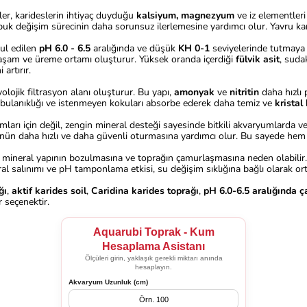
ler, karideslerin ihtiyaç duyduğu
kalsiyum, magnezyum
ve iz elementleri
buk değişim sürecinin daha sorunsuz ilerlemesine yardımcı olur. Yavru ka
bul edilen
pH 6.0 - 6.5
aralığında ve düşük
KH 0-1
seviyelerinde tutmaya y
yaşam ve üreme ortamı oluşturur. Yüksek oranda içerdiği
fülvik asit
, suda
artırır.
yolojik filtrasyon alanı oluşturur. Bu yapı,
amonyak
ve
nitritin
daha hızlı 
 bulanıklığı ve istenmeyen kokuları absorbe ederek daha temiz ve
kristal
umları için değil, zengin mineral desteği sayesinde bitkili akvaryumlarda 
ünün daha hızlı ve daha güvenli oturmasına yardımcı olur. Bu sayede hem
, mineral yapının bozulmasına ve toprağın çamurlaşmasına neden olabilir.
ral salınımı ve pH tamponlama etkisi, su değişim sıklığına bağlı olarak o
ğı
,
aktif karides soil
,
Caridina karides toprağı
,
pH 6.0-6.5 aralığında 
 seçenektir.
Aquarubi Toprak - Kum
Hesaplama Asistanı
Ölçüleri girin, yaklaşık gerekli miktarı anında
hesaplayın.
Akvaryum Uzunluk (cm)