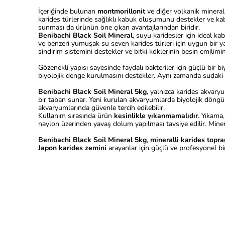
İçeriğinde bulunan
montmorillonit
ve diğer volkanik mineral
karides türlerinde sağlıklı kabuk oluşumunu destekler ve ka
sunması da ürünün öne çıkan avantajlarından biridir.
Benibachi Black Soil Mineral
, suyu karidesler için ideal ka
ve benzeri yumuşak su seven karides türleri için uygun bir 
sindirim sistemini destekler ve bitki köklerinin besin emilimini 
Gözenekli yapısı sayesinde faydalı bakteriler için güçlü bir bi
biyolojik denge kurulmasını destekler. Aynı zamanda sudaki
Benibachi Black Soil Mineral 5kg
, yalnızca karides akvary
bir taban sunar. Yeni kurulan akvaryumlarda biyolojik döng
akvaryumlarında güvenle tercih edilebilir.
Kullanım sırasında ürün
kesinlikle yıkanmamalıdır
. Yıkama
naylon üzerinden yavaş dolum yapılması tavsiye edilir. Mine
Benibachi Black Soil Mineral 5kg
,
mineralli karides topra
Japon karides zemini
arayanlar için güçlü ve profesyonel bir