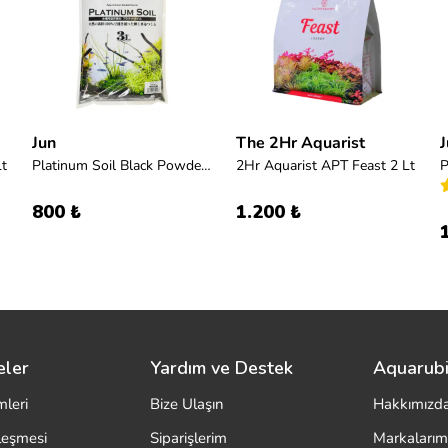
Jun
The 2Hr Aquarist
J
Lt
Platinum Soil Black Powder 3l
2Hr Aquarist APT Feast 2 Lt
800 ₺
1.200 ₺
eler
Yardım ve Destek
Aquarubi
mleri
Bize Ulaşın
Hakkımızd
zleşmesi
Siparişlerim
Markalarım