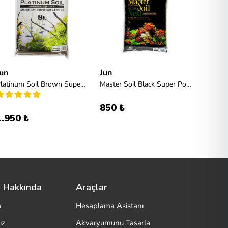
un
Jun
Jun
Platinum Soil Brown Super Powder 8l
Master Soil Black Super Powder 3L
850 ₺
350 
1.950 ₺
 Hakkında
Araçlar
a
Hesaplama Asistanı
ız
Akvaryumunu Tasarla