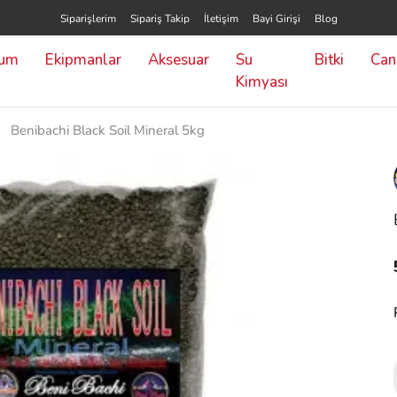
Siparişlerim
Sipariş Takip
İletişim
Bayi Girişi
Blog
yum
Ekipmanlar
Aksesuar
Su
Bitki
Canl
Kimyası
Benibachi Black Soil Mineral 5kg