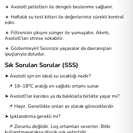
🔹 Axolotl pelletleri ile dengeli beslenme sağlanır.
🔹 Haftalık su test kitleri ile değerlerinizi sürekli kontrol
edin.
🔹 Filtrenizin çıkışını sünger ile yumuşatın. Akıntı,
Axolotl’ları strese sokabilir.
🔹 Gözlemleyin! Sessizce yaşasalar da davranışları
ipuçlarıyla doludur.
Sık Sorulan Sorular (SSS)
➤ Axolotl için en ideal su sıcaklığı nedir?
📌 16–18°C aralığı en sağlıklı ortamı sunar.
➤ Axolotl’lar karides ya da balıklarla birlikte yaşar mı?
📌 Hayır. Genellikle onları av olarak göreceklerdir.
➤ Işıklandırma gerekli mi?
📌 Zorunlu değildir. Loş ortamları severler. Bitki
kullanılmayacaksa düşük ışık yeterlidir.