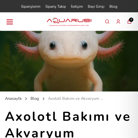
Siparişlerim
Sipariş Takip
İletişim
Bayi Girişi
Blog
0
Anasayfa
Blog
Axolotl Bakımı ve Akvaryum Rehberi: Su Canavarı İçin En İyi Yaşam Koşulları
Axolotl Bakımı ve
Akvaryum