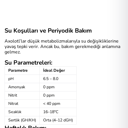
Su Koşulları ve Periyodik Bakım
Axolotl’lar düşük metabolizmalarıyla su değişikliklerine
yavaş tepki verir. Ancak bu, bakım gerekmediği anlamına
gelmez.
Su Parametreleri:
Parametre
İdeal Değer
pH
6.5 – 8.0
Amonyak
0 ppm
Nitrit
0 ppm
Nitrat
< 40 ppm
Sıcaklık
16–18°C
Sertlik (GH/KH)
Orta (4–12 dGH)