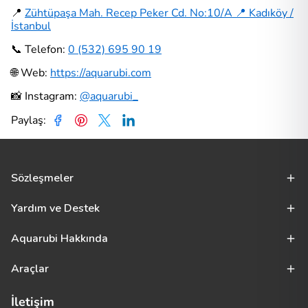
📍
Zühtüpaşa Mah. Recep Peker Cd. No:10/A 📍 Kadıköy /
İstanbul
📞 Telefon:
0 (532) 695 90 19
🌐 Web:
https://aquarubi.com
📸 Instagram:
@aquarubi_
Paylaş
:
Sözleşmeler
Yardım ve Destek
Aquarubi Hakkında
Araçlar
İletişim