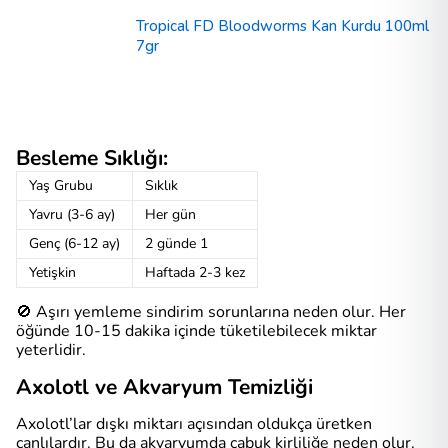
Tropical FD Bloodworms Kan Kurdu 100ml
7gr
Besleme Sıklığı:
Yaş Grubu
Sıklık
Yavru (3-6 ay)
Her gün
Genç (6-12 ay)
2 günde 1
Yetişkin
Haftada 2-3 kez
🚫 Aşırı yemleme sindirim sorunlarına neden olur. Her
öğünde 10-15 dakika içinde tüketilebilecek miktar
yeterlidir.
Axolotl ve Akvaryum Temizliği
Axolotl’lar dışkı miktarı açısından oldukça üretken
canlılardır. Bu da akvaryumda çabuk kirliliğe neden olur.