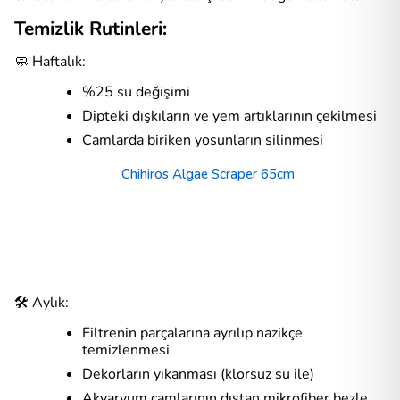
Temizlik Rutinleri:
🧼 Haftalık:
%25 su değişimi
Dipteki dışkıların ve yem artıklarının çekilmesi
Camlarda biriken yosunların silinmesi
Chihiros Algae Scraper 65cm
🛠️ Aylık:
Filtrenin parçalarına ayrılıp nazikçe
temizlenmesi
Dekorların yıkanması (klorsuz su ile)
Akvaryum camlarının dıştan mikrofiber bezle