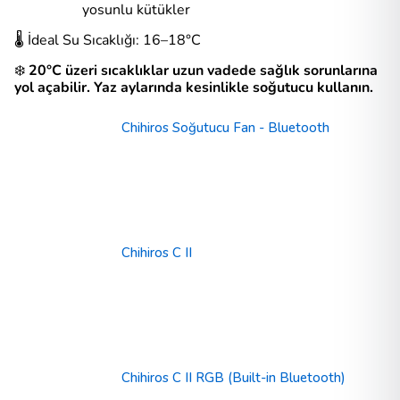
yosunlu kütükler
🌡️ İdeal Su Sıcaklığı: 16–18°C
❄️
20°C üzeri sıcaklıklar uzun vadede sağlık sorunlarına
yol açabilir.
Yaz aylarında kesinlikle soğutucu kullanın.
Chihiros Soğutucu Fan - Bluetooth
Chihiros C II
Chihiros C II RGB (Built-in Bluetooth)