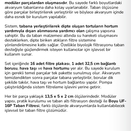
modüler parçalardan oluşmasıdır
. Bu sayede farklı boyutlardaki
akvaryum tabanlarına daha kolay uyarlanabilir. Taban ölçüsüne
göre parçalar birleştirilerek yerleştirilir ve böylece akvaryum içinde
daha esnek bir kurulum yapılabilir.
Sistem,
tabana yerleştirilerek dipte oluşan tortuların hortum
yardımıyla dışarı alınmasına yardımcı olan
çalışma yapısına
sahiptir. Bu da taban malzemesi altında su hareketi oluşmasını
desteklerken, dipte biriken atıkların filtre sistemine
yönlendirilmesine katkı sağlar. Özellikle biyolojik filtrasyonu taban
desteğiyle güçlendirmek isteyen kullanıcılar için işlevsel bir
kullanım sunar.
Set içeriğinde
16 adet filtre plakası
,
1 adet 32,5 cm bağlantı
borusu
,
hava taşı
ve
hava hortumu
yer alır. Bu sayede kurulum
için gerekli temel parçalar tek pakette sunulmuş olur. Akvaryum
temizlendikten sonra parçalar tabana yerleştirilir, borular dik
şekilde takılır, hava taşı ve hortum bağlantısı yapılır. Pompa
çalıştırıldığında sistem filtreleme işlevini yerine getirir.
Her bir parça yaklaşık
13,5 x 5 x 2 cm
ölçülerindedir. Modüler
yapısı, pratik kurulumu ve taban altı filtrasyon desteği ile
Boyu UF-
16P Taban Filtresi
, farklı ölçülerde akvaryumlarda kullanılabilecek
işlevsel bir taban filtre çözümüdür.