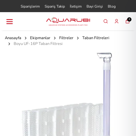
Siparişlerim
Sipariş Takip
İletişim
Bayi Girişi
Blog
0
Anasayfa
Ekipmanlar
Filtreler
Taban Filtreleri
Boyu UF-16P Taban Filtresi