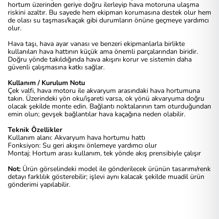
hortum üzerinden geriye doğru ilerleyip hava motoruna ulaşma
riskini azaltır. Bu sayede hem ekipman korumasına destek olur hem
de olası su taşması/kaçak gibi durumların önüne geçmeye yardımcı
olur.
Hava taşı, hava ayar vanası ve benzeri ekipmanlarla birlikte
kullanılan hava hattının küçük ama önemli parçalarından biridir.
Doğru yönde takıldığında hava akışını korur ve sistemin daha
güvenli çalışmasına katkı sağlar.
Kullanım / Kurulum Notu
Çek valfi, hava motoru ile akvaryum arasındaki hava hortumuna
takın. Üzerindeki yön oku/işareti varsa, ok yönü akvaryuma doğru
olacak şekilde monte edin. Bağlantı noktalarının tam oturduğundan
emin olun; gevşek bağlantılar hava kaçağına neden olabilir.
Teknik Özellikler
Kullanım alanı: Akvaryum hava hortumu hattı
Fonksiyon: Su geri akışını önlemeye yardımcı olur
Montaj: Hortum arası kullanım, tek yönde akış prensibiyle çalışır
Not:
Ürün görselindeki model ile gönderilecek ürünün tasarımı/renk
detayı farklılık gösterebilir; işlevi aynı kalacak şekilde muadil ürün
gönderimi yapılabilir.