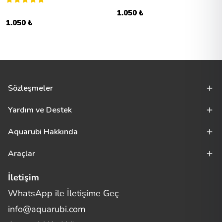
1.050 ₺
1.050 ₺
Sözleşmeler
Yardım ve Destek
Aquarubi Hakkında
Araçlar
İletişim
WhatsApp ile İletişime Geç
Merhaba! Size nasıl yardımcı
info@aquarubi.com
olabilirim?
Aquarubi hakkında sık sorulan soruları hızlıca inceleyin.