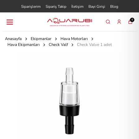
Siparişlerim
Sipariş Takip
İletişim
Bayi Girişi
Blog
0
Anasayfa
Ekipmanlar
Hava Motorları
Hava Ekipmanları
Check Valf
Check Valve 1 adet