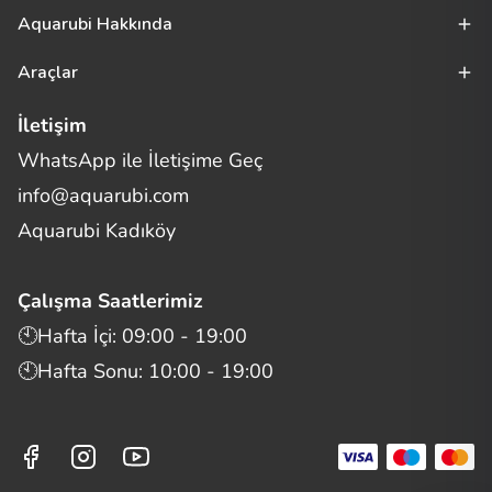
Aquarubi Hakkında
Araçlar
İletişim
WhatsApp ile İletişime Geç
Merhaba! Size nasıl yardımcı
info@aquarubi.com
olabilirim?
Aquarubi hakkında sık sorulan soruları hızlıca inceleyin.
Aquarubi Kadıköy
İletişim
Çalışma Saatlerimiz
Bilgi
🕙Hafta İçi: 09:00 - 19:00
🕙Hafta Sonu: 10:00 - 19:00
Müşteri Destek
Aquarubi Dünyası
Kategori ve Ürünler