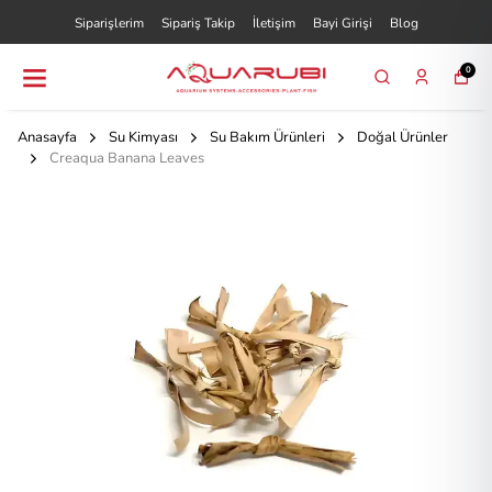
Siparişlerim
Sipariş Takip
İletişim
Bayi Girişi
Blog
0
Anasayfa
Su Kimyası
Su Bakım Ürünleri
Doğal Ürünler
Creaqua Banana Leaves