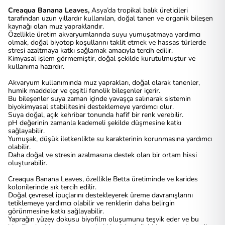
Creaqua Banana Leaves,
Asya’da tropikal balık üreticileri
tarafından uzun yıllardır kullanılan, doğal tanen ve organik bileşen
kaynağı olan muz yapraklarıdır.
Özellikle üretim akvaryumlarında suyu yumuşatmaya yardımcı
olmak, doğal biyotop koşullarını taklit etmek ve hassas türlerde
stresi azaltmaya katkı sağlamak amacıyla tercih edilir.
Kimyasal işlem görmemiştir, doğal şekilde kurutulmuştur ve
kullanıma hazırdır.
Akvaryum kullanımında muz yaprakları, doğal olarak tanenler,
humik maddeler ve çeşitli fenolik bileşenler içerir.
Bu bileşenler suya zaman içinde yavaşça salınarak sistemin
biyokimyasal stabilitesini desteklemeye yardımcı olur.
Suya doğal, açık kehribar tonunda hafif bir renk verebilir.
pH değerinin zamanla kademeli şekilde düşmesine katkı
sağlayabilir.
Yumuşak, düşük iletkenlikte su karakterinin korunmasına yardımcı
olabilir.
Daha doğal ve stresin azalmasına destek olan bir ortam hissi
oluşturabilir.
Creaqua Banana Leaves, özellikle Betta üretiminde ve karides
kolonilerinde sık tercih edilir.
Doğal çevresel ipuçlarını destekleyerek üreme davranışlarını
tetiklemeye yardımcı olabilir ve renklerin daha belirgin
görünmesine katkı sağlayabilir.
Yaprağın yüzey dokusu biyofilm oluşumunu teşvik eder ve bu