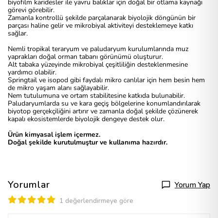
biyofilm karidesler ile yavru balıklar için doğal bir otlama kaynağı
görevi görebilir.
Zamanla kontrollü şekilde parçalanarak biyolojik döngünün bir
parçası haline gelir ve mikrobiyal aktiviteyi desteklemeye katkı
sağlar.
Nemli tropikal teraryum ve paludaryum kurulumlarında muz
yaprakları doğal orman tabanı görünümü oluşturur.
Alt tabaka yüzeyinde mikrobiyal çeşitliliğin desteklenmesine
yardımcı olabilir.
Springtail ve isopod gibi faydalı mikro canlılar için hem besin hem
de mikro yaşam alanı sağlayabilir.
Nem tutulumuna ve ortam stabilitesine katkıda bulunabilir.
Paludaryumlarda su ve kara geçiş bölgelerine konumlandırılarak
biyotop gerçekçiliğini artırır ve zamanla doğal şekilde çözünerek
kapalı ekosistemlerde biyolojik dengeye destek olur.
Ürün kimyasal işlem içermez.
Doğal şekilde kurutulmuştur ve kullanıma hazırdır.
Yorumlar
Yorum Yap
1 değerlendirmeye göre