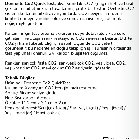
Dennerle Co2 QuickTest,
akvaryumdaki CO2 içeriğini hızlı ve basit
şekilde tespit etmek için tasarlanmış pratik bir testtir. Özellikle CO2
sistemi kullanan bitkili akvaryumlarda CO2 seviyesini düzenli
kontrol etmeye yardımcı olur ve sonucu saniyeler içinde renk
değişimiyle gösterir.
Kullanımı için test tüpüne akvaryum suyu doldurulur, kısa süre
çalkalanır ve oluşan renk reaksiyonu CO2 seviyesini belirtir. Bitkiler
CO2’yi hızla tüketebildiği için sabah ölçümde CO2 yeterli
görünebilir; bu nedenle en doğru takip için ışık süresinin ortasında
test yapılması önerilir. Sıvı karbon bileşikleri ölçülmez.
Renkler; sarı çok fazla CO2, sarı-yeşil çok CO2, yeşil ideal CO2,
yeşil-mavi az CO2, mavi çok az CO2 seviyesini gösterir.
Teknik Bilgiler
Ürün adı: Dennerle Co2 QuickTest
Kullanım: Akvaryum CO2 içeriğini hızlı test etme
Sonuç: Birkaç saniye içinde
Not: Sıvı karbon ölçmez
Ölçüler: 11.2 cm x 3.1 cm x 2 cm
Renk göstergesi: Sarı (çok fazla) / Sarı-yeşil (çok) / Yeşil (ideal) /
Yeşil-mavi (az) / Mavi (çok az)