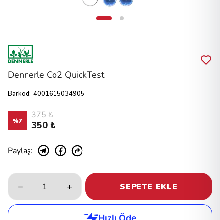
Dennerle Co2 QuickTest
Barkod
:
4001615034905
375 ₺
%
7
350 ₺
Paylaş
:
SEPETE EKLE