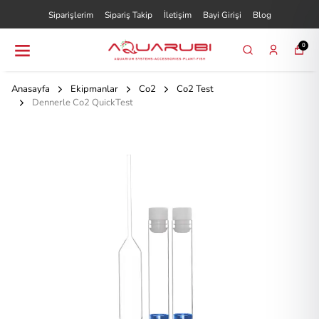
Siparişlerim
Sipariş Takip
İletişim
Bayi Girişi
Blog
0
Anasayfa
Ekipmanlar
Co2
Co2 Test
Dennerle Co2 QuickTest