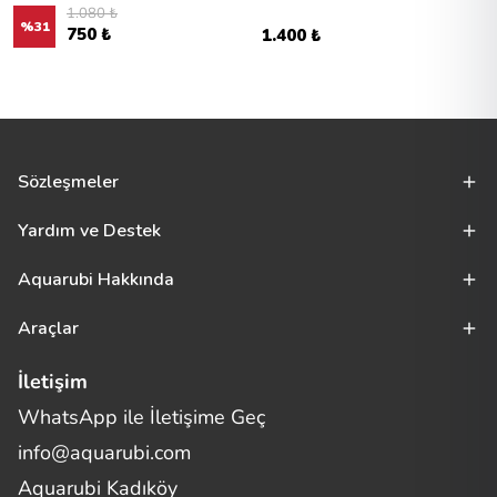
1.080 ₺
%
31
750 ₺
1.400 ₺
Sözleşmeler
Yardım ve Destek
Aquarubi Hakkında
Araçlar
İletişim
WhatsApp ile İletişime Geç
Merhaba! Size nasıl yardımcı
info@aquarubi.com
olabilirim?
Aquarubi hakkında sık sorulan soruları hızlıca inceleyin.
Aquarubi Kadıköy