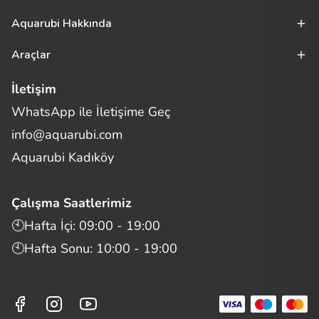
Aquarubi Hakkında
Araçlar
İletişim
WhatsApp ile İletişime Geç
Merhaba! Size nasıl yardımcı
info@aquarubi.com
olabilirim?
Aquarubi hakkında sık sorulan soruları hızlıca inceleyin.
Aquarubi Kadıköy
İletişim
Çalışma Saatlerimiz
Bilgi
🕙Hafta İçi: 09:00 - 19:00
🕙Hafta Sonu: 10:00 - 19:00
Müşteri Destek
Aquarubi Dünyası