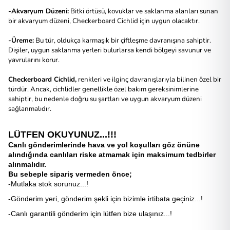
-Akvaryum Düzeni:
Bitki örtüsü, kovuklar ve saklanma alanları sunan
bir akvaryum düzeni, Checkerboard Cichlid için uygun olacaktır.
-Üreme:
Bu tür, oldukça karmaşık bir çiftleşme davranışına sahiptir.
Dişiler, uygun saklanma yerleri bulurlarsa kendi bölgeyi savunur ve
yavrularını korur.
Checkerboard Cichlid,
renkleri ve ilginç davranışlarıyla bilinen özel bir
türdür. Ancak, cichlidler genellikle özel bakım gereksinimlerine
sahiptir, bu nedenle doğru su şartları ve uygun akvaryum düzeni
sağlanmalıdır.
LÜTFEN OKUYUNUZ...!!!
Canlı gönderimlerinde hava ve yol koşulları göz önüne
alındığında canlıları riske atmamak için maksimum tedbirler
alınmalıdır.
Bu sebeple s
ipariş vermeden önce;
-Mutlaka stok sorunuz...!
-Gönderim yeri, gönderim şekli için bizimle irtibata geçiniz...!
-Canlı garantili gönderim için lütfen bize ulaşınız...!