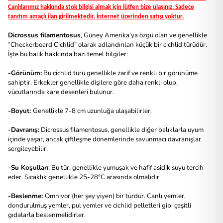
Canlılarımız hakkında stok bilgisi almak için lütfen bize ulaşınız. Sadece
tanıtım amaçlı ilan girilmektedir. İnternet üzerinden satışı yoktur.
Dicrossus filamentosus
, Güney Amerika’ya özgü olan ve genellikle
“Checkerboard Cichlid” olarak adlandırılan küçük bir cichlid türüdür.
İşte bu balık hakkında bazı temel bilgiler:
-Görünüm:
Bu cichlid türü genellikle zarif ve renkli bir görünüme
sahiptir. Erkekler genellikle dişilere göre daha renkli olup,
vücutlarında kare desenleri bulunur.
-Boyut:
Genellikle 7-8 cm uzunluğa ulaşabilirler.
-Davranış:
Dicrossus filamentosus, genellikle diğer balıklarla uyum
içinde yaşar, ancak çiftleşme dönemlerinde savunmacı davranışlar
sergileyebilir.
-Su Koşulları
: Bu tür, genellikle yumuşak ve hafif asidik suyu tercih
eder. Sıcaklık genellikle 25-28°C arasında olmalıdır.
-Beslenme:
Omnivor (her şey yiyen) bir türdür. Canlı yemler,
dondurulmuş yemler, pul yemler ve cichlid pelletleri gibi çeşitli
gıdalarla beslenmelidirler.