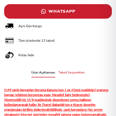
WHATSAPP
Aynı Gün Kargo
Tüm ürünlerde 12 taksit
Kolay İade
Ürün Açıklaması
Taksit Seçenekleri
5199 sayılı Hayvanları Koruma Kanunu’nun 1 ve 4’üncü maddeleri uyarınca
hayvan refahının korunması esası, Mesafeli Satış Sözleşmeleri
Yönetmeliği’nin 15/ğ maddesinde düzenlenen cayma hakkının
kullanılamayacağı haller ile Ticaret Bakanlığı’nın e-ticaret denetim
uygulamaları birlikte değerlendirildiğinde, canlı hayvanların (tür ayrımı
olmaksızın) internet üzerinden mesafeli satışına uygun bulunmamaktadır.