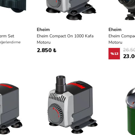
Eheim
Eheim
erm Set
Eheim Compact On 1000 Kafa
Eheim Compac
Motoru
Motoru
eğerlendirme
2.850 ₺
26.5
%
13
23.0