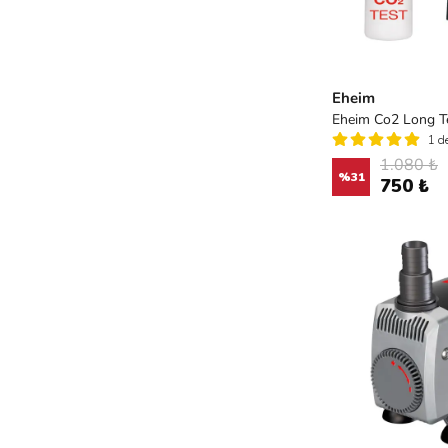
Eheim
Eheim Co2 Long T
1 d
1.080 ₺
%
31
750 ₺