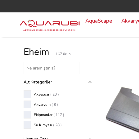
AquaScape
Akvar
Eheim
167
ürün
Alt Kategoriler
Aksesuar
(
20
)
Akvaryum
(
8
)
Ekipmanlar
(
117
)
Su Kimyası
(
28
)