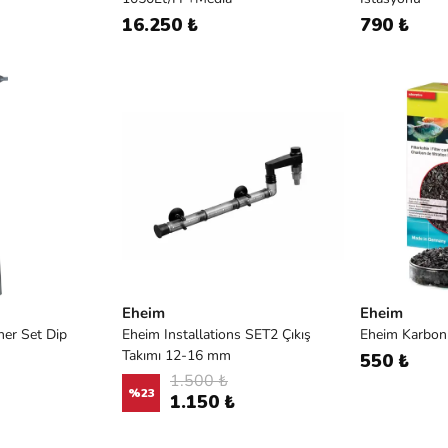
16.250 ₺
790 ₺
Eheim
Eheim
ner Set Dip
Eheim Installations SET2 Çıkış
Eheim Karbon 
Takımı 12-16 mm
550 ₺
1.500 ₺
%
23
1.150 ₺