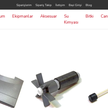
Siparişlerim
Sipariş Takip
İletişim
Bayi Girişi
Blog
yum
Ekipmanlar
Aksesuar
Su
Bitki
Canl
Kimyası