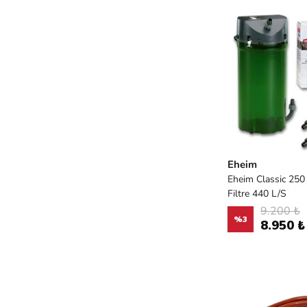
Eheim
Eheim Classic 250
Filtre 440 L/S
9.200 ₺
%
3
8.950 ₺