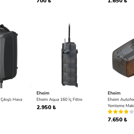
700 ₺
1.650 ₺
Eheim
Eheim
 Çıkışlı Hava
Eheim Aqua 160 İç Filtre
Eheim Autofe
Yemleme Maki
2.950 ₺
7.650 ₺