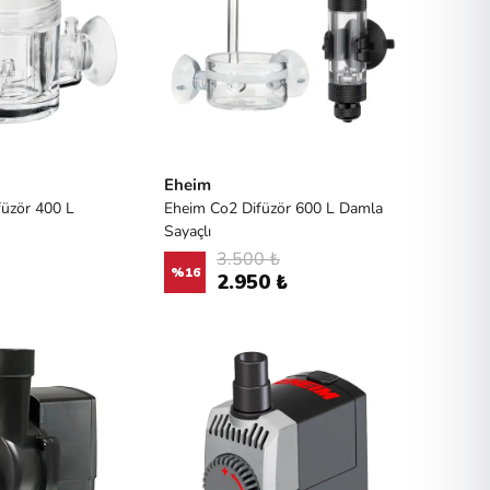
Eheim
füzör 400 L
Eheim Co2 Difüzör 600 L Damla
Sayaçlı
3.500 ₺
%
16
2.950 ₺