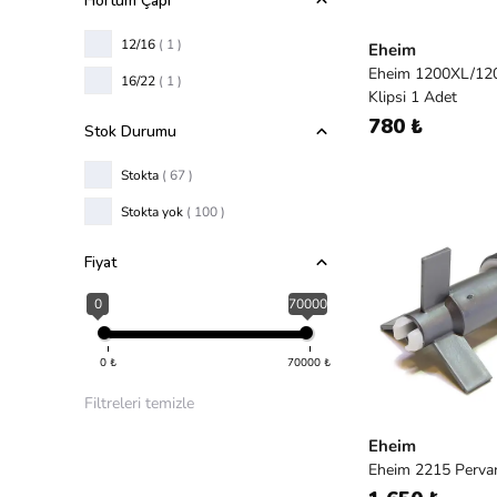
Hortum Çapı
12/16
( 1 )
Eheim
Eheim 1200XL/12
16/22
( 1 )
Klipsi 1 Adet
780 ₺
Stok Durumu
Stokta
( 67 )
Stokta yok
( 100 )
Fiyat
0
70000
0
₺
70000
₺
Filtreleri temizle
Eheim
Eheim 2215 Pervan