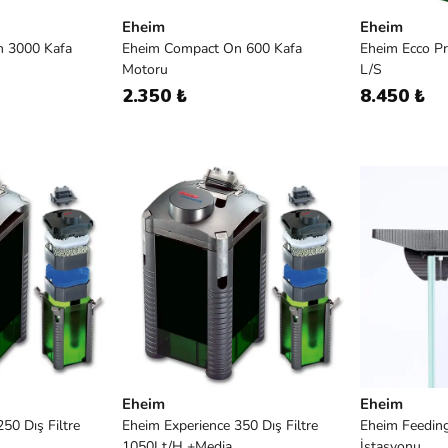
Eheim
Eheim
 3000 Kafa
Eheim Compact On 600 Kafa
Eheim Ecco Pr
Motoru
L/S
2.350 ₺
8.450 ₺
Eheim
Eheim
50 Dış Filtre
Eheim Experience 350 Dış Filtre
Eheim Feedin
1050Lt/H +Media
İstasyonu