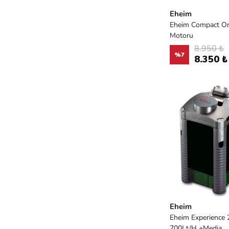
Eheim
Eheim Compact On
Motoru
8.950 ₺
%
7
8.350 ₺
Eheim
Eheim Experience 2
700Lt/H +Media