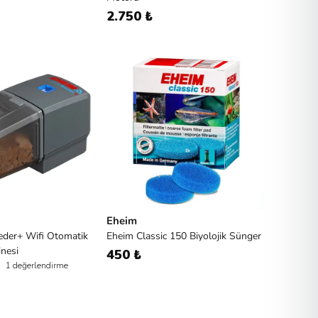
2.750 ₺
Eheim
eder+ Wifi Otomatik
Eheim Classic 150 Biyolojik Sünger
nesi
450 ₺
1 değerlendirme