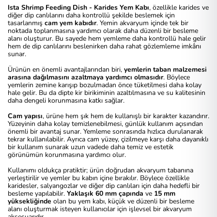
Ista Shrimp Feeding Dish - Karides Yem Kabı
, özellikle karides ve
diğer dip canlılarını daha kontrollü şekilde beslemek için
tasarlanmış
cam yem kabıdır
. Yemin akvaryum içinde tek bir
noktada toplanmasına yardımcı olarak daha düzenli bir besleme
alanı oluşturur. Bu sayede hem yemleme daha kontrollü hale gelir
hem de dip canlılarını beslenirken daha rahat gözlemleme imkânı
sunar.
Ürünün en önemli avantajlarından biri,
yemlerin taban malzemesi
arasına dağılmasını azaltmaya yardımcı olmasıdır
. Böylece
yemlerin zemine karışıp bozulmadan önce tüketilmesi daha kolay
hale gelir. Bu da dipte kir birikiminin azaltılmasına ve su kalitesinin
daha dengeli korunmasına katkı sağlar.
Cam yapısı
, ürüne hem şık hem de kullanışlı bir karakter kazandırır.
Yüzeyinin daha kolay temizlenebilmesi, günlük kullanım açısından
önemli bir avantaj sunar. Yemleme sonrasında hızlıca durulanarak
tekrar kullanılabilir. Ayrıca cam yüzey, çizilmeye karşı daha dayanıklı
bir kullanım sunarak uzun vadede daha temiz ve estetik
görünümün korunmasına yardımcı olur.
Kullanımı oldukça pratiktir; ürün doğrudan akvaryum tabanına
yerleştirilir ve yemler bu kabın içine bırakılır. Böylece özellikle
karidesler, salyangozlar ve diğer dip canlıları için daha hedefli bir
besleme yapılabilir.
Yaklaşık 60 mm çapında
ve
15 mm
yüksekliğinde
olan bu yem kabı, küçük ve düzenli bir besleme
alanı oluşturmak isteyen kullanıcılar için işlevsel bir akvaryum
aksesuarıdır.