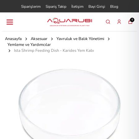
Siparişlerim
Sipariş Takip
İletişim
Bayi Girişi
Blog
0
Anasayfa
Aksesuar
Yavruluk ve Balık Yönetimi
Yemleme ve Yardımcılar
Ista Shrimp Feeding Dish - Karides Yem Kabı