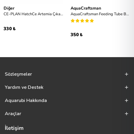
Diğer
AquaCraftsman
CE-PLAN HatchCe Artemia Çıkartma Seti
AquaCraftsman Feeding Tube Balık Yemleme Aparatı
330 ₺
350 ₺
Sözleşmeler
Yardım ve Destek
Aquarubi Hakkında
Araçlar
İletişim