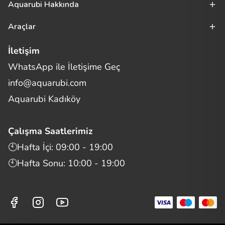
Aquarubi Hakkında
Araçlar
İletişim
WhatsApp ile İletişime Geç
Merhaba! Size nasıl yardımcı
info@aquarubi.com
olabilirim?
Aquarubi hakkında sık sorulan soruları hızlıca inceleyin.
Aquarubi Kadıköy
İletişim
Çalışma Saatlerimiz
Bilgi
🕙Hafta İçi: 09:00 - 19:00
🕙Hafta Sonu: 10:00 - 19:00
Müşteri Destek
Aquarubi Dünyası
Kategori ve Ürünler