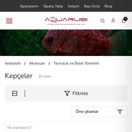
Siparişlerim
Sipariş Takip
İletişim
Bayi Girişi
Blog
0
Anasayfa
Aksesuar
Yavruluk ve Balık Yönetimi
Kepçeler
21
ürün
Filtrele
Öne çıkanlar