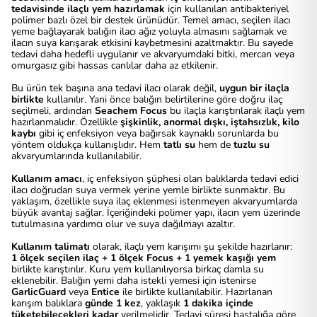
tedavisinde ilaçlı yem hazırlamak
için kullanılan antibakteriyel
polimer bazlı özel bir destek ürünüdür. Temel amacı, seçilen ilacı
yeme bağlayarak balığın ilacı ağız yoluyla almasını sağlamak ve
ilacın suya karışarak etkisini kaybetmesini azaltmaktır. Bu sayede
tedavi daha hedefli uygulanır ve akvaryumdaki bitki, mercan veya
omurgasız gibi hassas canlılar daha az etkilenir.
Bu ürün tek başına ana tedavi ilacı olarak değil,
uygun bir ilaçla
birlikte
kullanılır. Yani önce balığın belirtilerine göre doğru ilaç
seçilmeli, ardından
Seachem Focus
bu ilaçla karıştırılarak ilaçlı yem
hazırlanmalıdır. Özellikle
şişkinlik, anormal dışkı, iştahsızlık, kilo
kaybı
gibi iç enfeksiyon veya bağırsak kaynaklı sorunlarda bu
yöntem oldukça kullanışlıdır. Hem
tatlı su
hem de
tuzlu su
akvaryumlarında kullanılabilir.
Kullanım amacı
, iç enfeksiyon şüphesi olan balıklarda tedavi edici
ilacı doğrudan suya vermek yerine yemle birlikte sunmaktır. Bu
yaklaşım, özellikle suya ilaç eklenmesi istenmeyen akvaryumlarda
büyük avantaj sağlar. İçeriğindeki polimer yapı, ilacın yem üzerinde
tutulmasına yardımcı olur ve suya dağılmayı azaltır.
Kullanım talimatı
olarak, ilaçlı yem karışımı şu şekilde hazırlanır:
1 ölçek seçilen ilaç + 1 ölçek Focus + 1 yemek kaşığı yem
birlikte karıştırılır. Kuru yem kullanılıyorsa birkaç damla su
eklenebilir. Balığın yemi daha istekli yemesi için istenirse
GarlicGuard
veya
Entice
ile birlikte kullanılabilir. Hazırlanan
karışım balıklara
günde 1 kez
, yaklaşık
1 dakika içinde
tüketebilecekleri kadar
verilmelidir. Tedavi süresi hastalığa göre