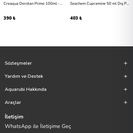
Creaqua Derotan Prime 100ml - Mikrobiyal Denge Desteği
Seachem Cupramine 50 ml Dış Parazit İlacı
390 ₺
403 ₺
Sözleşmeler
Yardım ve Destek
Aquarubi Hakkında
Araçlar
İletişim
WhatsApp ile İletişime Geç
Merhaba! Size nasıl yardımcı