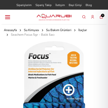
Siparişlerim
Sipariş Takip
İletişim
Bayi Girişi
Blog
0
Anasayfa
Su Kimyası
Su Bakım Ürünleri
İlaçlar
Seachem Focus 5gr - Balık İlacı