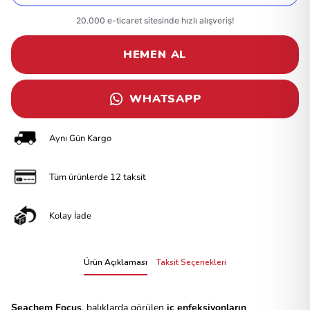
HEMEN AL
WHATSAPP
Aynı Gün Kargo
Tüm ürünlerde 12 taksit
Kolay İade
Ürün Açıklaması
Taksit Seçenekleri
Seachem Focus
, balıklarda görülen
iç enfeksiyonların