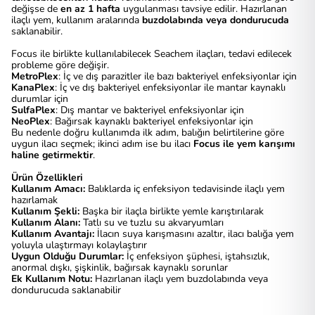
değişse de
en az 1 hafta
uygulanması tavsiye edilir. Hazırlanan
ilaçlı yem, kullanım aralarında
buzdolabında veya dondurucuda
saklanabilir.
Focus ile birlikte kullanılabilecek Seachem ilaçları, tedavi edilecek
probleme göre değişir.
MetroPlex
: İç ve dış parazitler ile bazı bakteriyel enfeksiyonlar için
KanaPlex
: İç ve dış bakteriyel enfeksiyonlar ile mantar kaynaklı
durumlar için
SulfaPlex
: Dış mantar ve bakteriyel enfeksiyonlar için
NeoPlex
: Bağırsak kaynaklı bakteriyel enfeksiyonlar için
Bu nedenle doğru kullanımda ilk adım, balığın belirtilerine göre
uygun ilacı seçmek; ikinci adım ise bu ilacı
Focus ile yem karışımı
haline getirmektir
.
Ürün Özellikleri
Kullanım Amacı:
Balıklarda iç enfeksiyon tedavisinde ilaçlı yem
hazırlamak
Kullanım Şekli:
Başka bir ilaçla birlikte yemle karıştırılarak
Kullanım Alanı:
Tatlı su ve tuzlu su akvaryumları
Kullanım Avantajı:
İlacın suya karışmasını azaltır, ilacı balığa yem
yoluyla ulaştırmayı kolaylaştırır
Uygun Olduğu Durumlar:
İç enfeksiyon şüphesi, iştahsızlık,
anormal dışkı, şişkinlik, bağırsak kaynaklı sorunlar
Ek Kullanım Notu:
Hazırlanan ilaçlı yem buzdolabında veya
dondurucuda saklanabilir