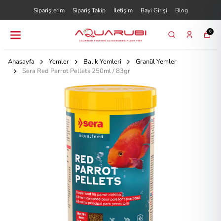
Siparişlerim
Sipariş Takip
İletişim
Bayi Girişi
Blog
0
Anasayfa
Yemler
Balık Yemleri
Granül Yemler
Sera Red Parrot Pellets 250ml / 83gr