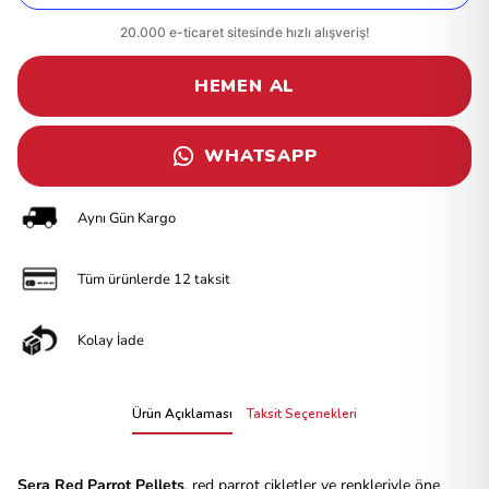
HEMEN AL
WHATSAPP
Aynı Gün Kargo
Tüm ürünlerde 12 taksit
Kolay İade
Ürün Açıklaması
Taksit Seçenekleri
Sera Red Parrot Pellets
, red parrot cikletler ve renkleriyle öne