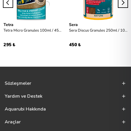
Tetra
Sera
Tetra Micro Granules 100ml / 45gr
Sera Discus Granules 250ml / 105gr
295 ₺
450 ₺
Sözleşmeler
Yardım ve Destek
Aquarubi Hakkında
Araçlar