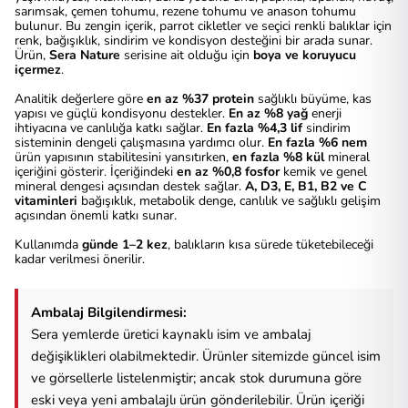
sarımsak, çemen tohumu, rezene tohumu ve anason tohumu
bulunur. Bu zengin içerik, parrot cikletler ve seçici renkli balıklar için
renk, bağışıklık, sindirim ve kondisyon desteğini bir arada sunar.
Ürün,
Sera Nature
serisine ait olduğu için
boya ve koruyucu
içermez
.
Analitik değerlere göre
en az %37 protein
sağlıklı büyüme, kas
yapısı ve güçlü kondisyonu destekler.
En az %8 yağ
enerji
ihtiyacına ve canlılığa katkı sağlar.
En fazla %4,3 lif
sindirim
sisteminin dengeli çalışmasına yardımcı olur.
En fazla %6 nem
ürün yapısının stabilitesini yansıtırken,
en fazla %8 kül
mineral
içeriğini gösterir. İçeriğindeki
en az %0,8 fosfor
kemik ve genel
mineral dengesi açısından destek sağlar.
A, D3, E, B1, B2 ve C
vitaminleri
bağışıklık, metabolik denge, canlılık ve sağlıklı gelişim
açısından önemli katkı sunar.
Kullanımda
günde 1–2 kez
, balıkların kısa sürede tüketebileceği
kadar verilmesi önerilir.
Ambalaj Bilgilendirmesi:
Sera yemlerde üretici kaynaklı isim ve ambalaj
değişiklikleri olabilmektedir. Ürünler sitemizde güncel isim
ve görsellerle listelenmiştir; ancak stok durumuna göre
eski veya yeni ambalajlı ürün gönderilebilir. Ürün içeriği