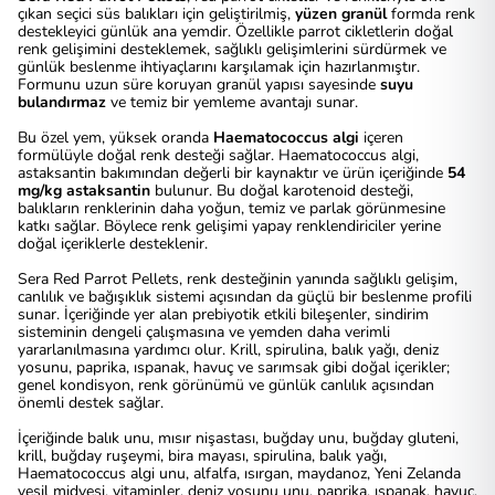
çıkan seçici süs balıkları için geliştirilmiş,
yüzen granül
formda renk
destekleyici günlük ana yemdir. Özellikle parrot cikletlerin doğal
renk gelişimini desteklemek, sağlıklı gelişimlerini sürdürmek ve
günlük beslenme ihtiyaçlarını karşılamak için hazırlanmıştır.
Formunu uzun süre koruyan granül yapısı sayesinde
suyu
bulandırmaz
ve temiz bir yemleme avantajı sunar.
Bu özel yem, yüksek oranda
Haematococcus algi
içeren
formülüyle doğal renk desteği sağlar. Haematococcus algi,
astaksantin bakımından değerli bir kaynaktır ve ürün içeriğinde
54
mg/kg astaksantin
bulunur. Bu doğal karotenoid desteği,
balıkların renklerinin daha yoğun, temiz ve parlak görünmesine
katkı sağlar. Böylece renk gelişimi yapay renklendiriciler yerine
doğal içeriklerle desteklenir.
Sera Red Parrot Pellets, renk desteğinin yanında sağlıklı gelişim,
canlılık ve bağışıklık sistemi açısından da güçlü bir beslenme profili
sunar. İçeriğinde yer alan prebiyotik etkili bileşenler, sindirim
sisteminin dengeli çalışmasına ve yemden daha verimli
yararlanılmasına yardımcı olur. Krill, spirulina, balık yağı, deniz
yosunu, paprika, ıspanak, havuç ve sarımsak gibi doğal içerikler;
genel kondisyon, renk görünümü ve günlük canlılık açısından
önemli destek sağlar.
İçeriğinde balık unu, mısır nişastası, buğday unu, buğday gluteni,
krill, buğday ruşeymi, bira mayası, spirulina, balık yağı,
Haematococcus algi unu, alfalfa, ısırgan, maydanoz, Yeni Zelanda
yeşil midyesi, vitaminler, deniz yosunu unu, paprika, ıspanak, havuç,