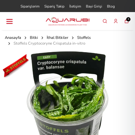
Siparişlerim
Sipariş Takip
İletişim
Bayi Girişi
Blog
0
Anasayfa
Bitki
İthal Bitkiler
Stoffels
Stoffels Cryptocoryne Crispatula in-vitro