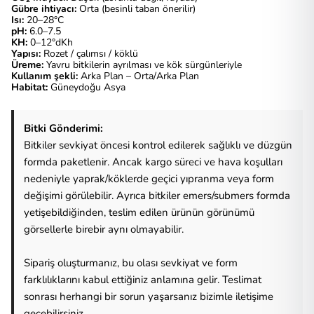
Gübre ihtiyacı:
Orta (besinli taban önerilir)
Isı:
20–28°C
pH:
6.0–7.5
KH:
0–12°dKh
Yapısı:
Rozet / çalımsı / köklü
Üreme:
Yavru bitkilerin ayrılması ve kök sürgünleriyle
Kullanım şekli:
Arka Plan – Orta/Arka Plan
Habitat:
Güneydoğu Asya
Bitki Gönderimi:
Bitkiler sevkiyat öncesi kontrol edilerek sağlıklı ve düzgün
formda paketlenir. Ancak kargo süreci ve hava koşulları
nedeniyle yaprak/köklerde geçici yıpranma veya form
değişimi görülebilir. Ayrıca bitkiler emers/submers formda
yetişebildiğinden, teslim edilen ürünün görünümü
görsellerle birebir aynı olmayabilir.
Sipariş oluşturmanız, bu olası sevkiyat ve form
farklılıklarını kabul ettiğiniz anlamına gelir. Teslimat
sonrası herhangi bir sorun yaşarsanız bizimle iletişime
geçebilirsiniz.