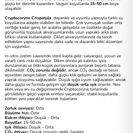
güçlü bir derinlik kazandırır. Uygun koşullarda
15–50 cm
boya
ulaşabilir.
Cryptocoryne Crispatula
, dayanıklı ve uyumlu yapısıyla farklı su
koşullarına adapte olabilen bir bitkidir. Çok yumuşak sudan orta
sertliğe kadar geniş bir aralıkta gelişebilir ve özellikle doğal
görünümlü topluluk akvaryumlarında, uzun yapraklı arka plan
bitkisi olarak kullanılabilir. Ciklet akvaryumlarında da tercih
edilebilen yapısı sayesinde daha sade ve dayanıklı bitki düzenleri
için uygundur.
In-vitro üretim sayesinde steril kapta gelir; salyangoz, yosun ve
zararlı canlı riski düşüktür. Dikim öncesi jel kalıntısı iyice
durulanmalı ve bitki küçük porsiyonlara ayrılarak besinli tabana
dikilmelidir.
CO₂ zorunlu değildir
, ancak CO₂ desteği ve besin
açısından zengin taban, daha güçlü kök gelişimi ve daha sağlıklı
yaprak oluşumu sağlayabilir. Düşük ışığa uyum sağlayabilir; ancak
daha güçlü ve formda gelişim için
düşük–orta ışık
önerilir. Yeni
ekim veya ani su değişimlerinde Cryptocoryne türlerinde
görülebilen geçici yaprak erimesi yaşanabilir; stabil koşullarda
kökten yeni yapraklar vererek toparlanır.
Zorluk seviyesi:
Orta
Büyüme hızı:
Orta
Bakım ihtiyacı:
Düşük – Orta
Boyutlar:
15–50 cm
Işık ihtiyacı:
Düşük – Orta
CO₂ ihtiyacı:
Düşük (zorunlu değil, faydalı)