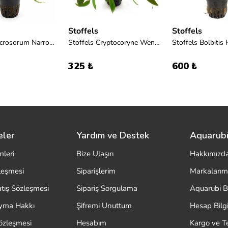
Stoffels
Stoffels
Stoffels Microsorum Narrow Leaf
Stoffels Cryptocoryne Wendtii Brown
Stoffels Bolbitis 
325 ₺
600 ₺
eler
Yardım ve Destek
Aquarubi
mleri
Bize Ulaşın
Hakkımızd
zleşmesi
Siparişlerim
Markalarım
atış Sözleşmesi
Sipariş Sorgulama
Aquarubi B
ayma Hakkı
Şifremi Unuttum
Hesap Bilgi
özleşmesi
Hesabım
Kargo ve T