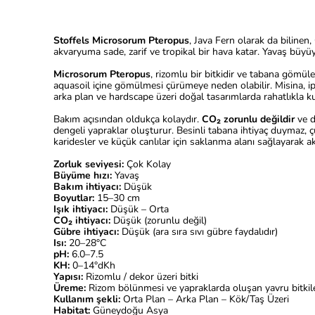
Stoffels Microsorum Pteropus
, Java Fern olarak da bilinen
akvaryuma sade, zarif ve tropikal bir hava katar. Yavaş büyüy
Microsorum Pteropus
, rizomlu bir bitkidir ve tabana gömül
aquasoil içine gömülmesi çürümeye neden olabilir. Misina, ip 
arka plan ve hardscape üzeri doğal tasarımlarda rahatlıkla kul
Bakım açısından oldukça kolaydır.
CO₂ zorunlu değildir
ve d
dengeli yapraklar oluşturur. Besinli tabana ihtiyaç duymaz, çü
karidesler ve küçük canlılar için saklanma alanı sağlayarak 
Zorluk seviyesi:
Çok Kolay
Büyüme hızı:
Yavaş
Bakım ihtiyacı:
Düşük
Boyutlar:
15–30 cm
Işık ihtiyacı:
Düşük – Orta
CO₂ ihtiyacı:
Düşük (zorunlu değil)
Gübre ihtiyacı:
Düşük (ara sıra sıvı gübre faydalıdır)
Isı:
20–28°C
pH:
6.0–7.5
KH:
0–14°dKh
Yapısı:
Rizomlu / dekor üzeri bitki
Üreme:
Rizom bölünmesi ve yapraklarda oluşan yavru bitkil
Kullanım şekli:
Orta Plan – Arka Plan – Kök/Taş Üzeri
Habitat:
Güneydoğu Asya