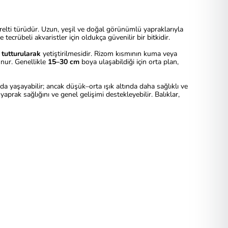
relti türüdür. Uzun, yeşil ve doğal görünümlü yapraklarıyla
rübeli akvaristler için oldukça güvenilir bir bitkidir.
 tutturularak
yetiştirilmesidir. Rizom kısmının kuma veya
unur. Genellikle
15–30 cm
boya ulaşabildiği için orta plan,
da yaşayabilir; ancak düşük–orta ışık altında daha sağlıklı ve
prak sağlığını ve genel gelişimi destekleyebilir. Balıklar,