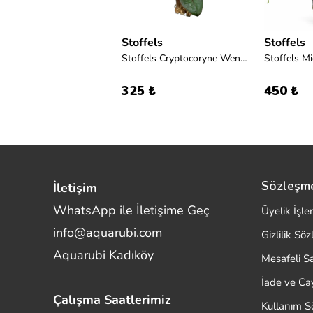
Stoffels
Stoffels
Stoffels Cryptocoryne Wendtii 'Tropica'
325 ₺
450 ₺
Sözleşm
İletişim
WhatsApp ile İletişime Geç
Üyelik İşle
info@aquarubi.com
Gizlilik Sö
Merhaba! Size nasıl yardımcı
Aquarubi Kadıköy
olabilirim?
Mesafeli S
Aquarubi hakkında sık sorulan soruları hızlıca
İade ve C
inceleyin.
Çalışma Saatlerimiz
Kullanım S