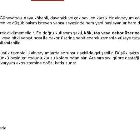
, Güneydoğu Asya kökenli, dayanıklı ve çok sevilen klasik bir akvaryum eğ
en ve düşük bakım isteyen yapısı sayesinde hem yeni başlayanlar hem de tec
erek dikilmemelidir. En doğru kullanım şekli,
kök, taş veya dekor üzerine
veya bitki yapıştırıcısı ile dekor üzerine sabitlenerek zamanla yüzeye tut
lanılabilir.
üşük teknolojili akvaryumlarda sorunsuz şekilde gelişebilir. Düşük ışıkta 
nkü besinleri çoğunlukla su kolonundan alır. Ara sıra sıvı gübre desteği ya
akvaryum ekosistemine doğal katkı sunar.
erle