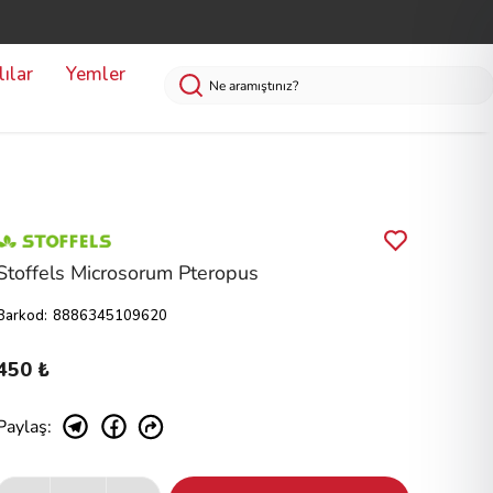
ılar
Yemler
Stoffels Microsorum Pteropus
Barkod
:
8886345109620
450 ₺
Paylaş
: