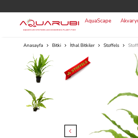
AquaScape
Akvar
Anasayfa
Bitki
İthal Bitkiler
Stoffels
Stof