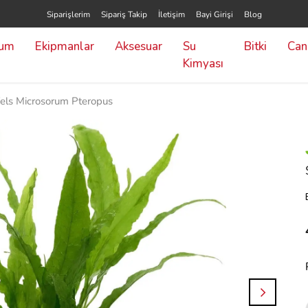
Siparişlerim
Sipariş Takip
İletişim
Bayi Girişi
Blog
yum
Ekipmanlar
Aksesuar
Su
Bitki
Canl
Kimyası
fels Microsorum Pteropus