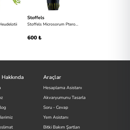
Stoffels
Heudelotii
Stoffels Microsorum Pteropus 'Trident'
600 ₺
 Hakkında
Araçlar
a
Hesaplama Asistanı
ız
Akvaryumunu Tasarla
log
Soru - Cevap
lerimiz
Yem Asistanı
eslimat
Bitki Bakım Şartları