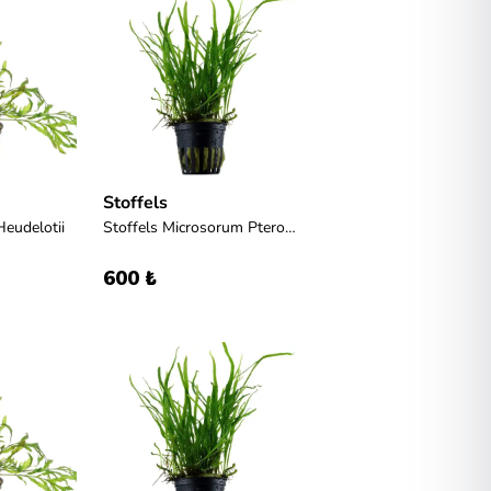
Stoffels
Heudelotii
Stoffels Microsorum Pteropus 'Trident'
600 ₺