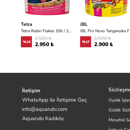
Tetra
JBL
Tetra Pleco Veggie Wafers 3,6lt / 1800gr
Tetra Rubin Flakes 10lt / 2.050gr
JBL Pro No
3.500 ₺
3.500 ₺
%
16
%
17
2.950 ₺
2.900 ₺
Sözleşm
İletişim
WhatsApp ile İletişime Geç
Üyelik İşle
info@aquarubi.com
Gizlilik Sö
Merhaba! Size nasıl yardımcı
Aquarubi Kadıköy
olabilirim?
Mesafeli S
Aquarubi hakkında sık sorulan soruları hızlıca
İade ve C
inceleyin.