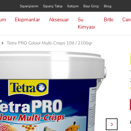
Siparişlerim
Sipariş Takip
İletişim
Bayi Girişi
Blog
yum
Ekipmanlar
Aksesuar
Su
Bitki
Canl
Kimyası
Tetra PRO Colour Multi-Crisps 10lt / 2100gr