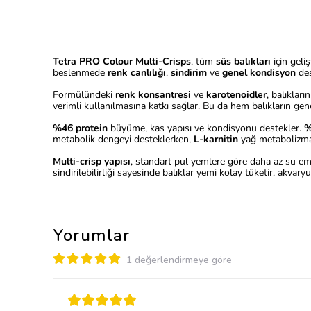
Tetra PRO Colour Multi-Crisps
, tüm
süs balıkları
için geliş
beslenmede
renk canlılığı
,
sindirim
ve
genel kondisyon
des
Formülündeki
renk konsantresi
ve
karotenoidler
, balıklar
verimli kullanılmasına katkı sağlar. Bu da hem balıkların ge
%46 protein
büyüme, kas yapısı ve kondisyonu destekler.
%
metabolik dengeyi desteklerken,
L-karnitin
yağ metabolizmas
Multi-crisp yapısı
, standart pul yemlere göre daha az su e
sindirilebilirliği sayesinde balıklar yemi kolay tüketir, akva
Yorumlar
1 değerlendirmeye göre