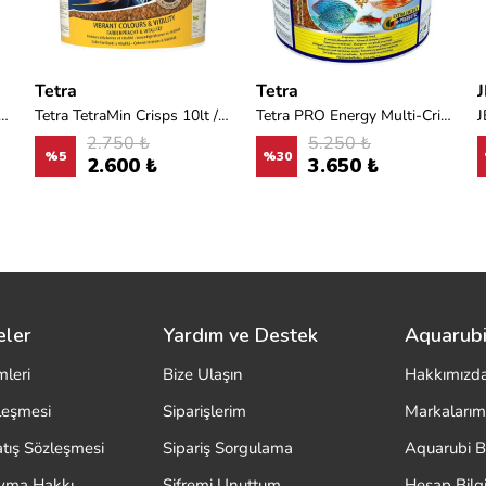
Tetra
Tetra
vo Tanganyika Flakes M Kova Yem 950gr/5,5L
Tetra TetraMin Crisps 10lt / 2kg
Tetra PRO Energy Multi-Crisps 10lt / 2100gr
2.750 ₺
5.250 ₺
%
5
%
30
2.600 ₺
3.650 ₺
eler
Yardım ve Destek
Aquarubi
mleri
Bize Ulaşın
Hakkımızd
zleşmesi
Siparişlerim
Markalarım
atış Sözleşmesi
Sipariş Sorgulama
Aquarubi B
ayma Hakkı
Şifremi Unuttum
Hesap Bilgi