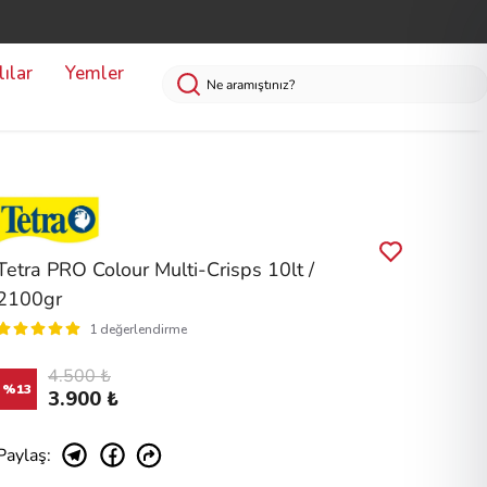
ılar
Yemler
Tetra PRO Colour Multi-Crisps 10lt /
2100gr
1 değerlendirme
4.500 ₺
%
13
3.900 ₺
Paylaş
: