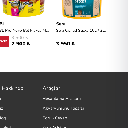
JBL
Sera
Tetra
JBL Pro Novo Bel Flakes M Kova Yem 950gr/5,5L
Sera Cichlid Sticks 10L / 2,2kg
3.500 ₺
%
17
%
30
2.900 ₺
3.950 ₺
 Hakkında
Araçlar
a
Hesaplama Asistanı
ız
Akvaryumunu Tasarla
log
Soru - Cevap
lerimiz
Yem Asistanı