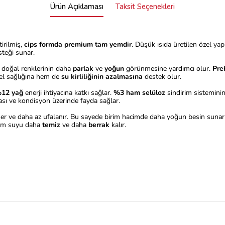
Ürün Açıklaması
Taksit Seçenekleri
tirilmiş,
cips formda premium tam yemdir
. Düşük ısıda üretilen özel ya
teği sunar.
ın doğal renklerinin daha
parlak
ve
yoğun
görünmesine yardımcı olur.
Pre
nel sağlığına hem de
su kirliliğinin azalmasına
destek olur.
12 yağ
enerji ihtiyacına katkı sağlar.
%3 ham selüloz
sindirim sisteminin
ı ve kondisyon üzerinde fayda sağlar.
mer ve daha az ufalanır. Bu sayede birim hacimde daha yoğun besin sunar
ryum suyu daha
temiz
ve daha
berrak
kalır.