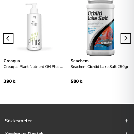
Creaqua
Seachem
Creaqua Plant Nutrient GH Plus 250ml
Seachem Cichlid Lake Salt 250gr
390 ₺
580 ₺
Sözleşmeler