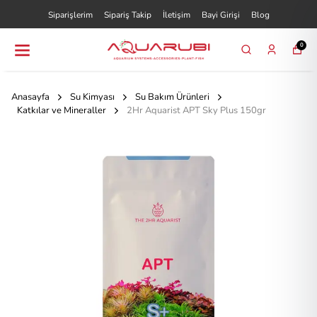
Siparişlerim
Sipariş Takip
İletişim
Bayi Girişi
Blog
0
Anasayfa
Su Kimyası
Su Bakım Ürünleri
Katkılar ve Mineraller
2Hr Aquarist APT Sky Plus 150gr