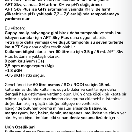
APT Sky
, yalnızca
GH artırır
,
KH ve pH’ı değiştirmez
.
APT Sky Plus
ise
GH’ı artırmanın yanında KH’yi de hafif
yükseltir
ve
pH’ı yaklaşık 7,2 – 7,6 aralığında tamponlamaya
yardımcı olur
.
Bu yüzden:
Guppy, molly, salyangoz gibi biraz daha tamponlu ve stabil su
isteyen canlılar için APT Sky Plus
daha uygun olabilir.
Tetra gibi daha yumuşak ve düşük tamponlu su seven türlerde
ise APT Sky
daha doğru tercih olabilir.
Kullanım bilgisi
olarak, her
60 litre su için 3,5 g / 5 mL
APT Sky
Plus kullanımı yaklaşık olarak:
9 ppm kalsiyum (Ca)
2,5 ppm magnezyum (Mg)
+1,8 dGH
+0,5 dKH
katkı sağlar.
Genel öneri ise
60 litre osmos / RO / RODI su için 15 mL
kullanılmasıdır. Bu kullanım, suyu bitkiler ve canlılar için daha
dengeli hale getirmeye yardımcı olur. Ürün önce küçük bir kapta bir
miktar suyla karıştırılıp ardından akvaryuma eklenebilir. İstenirse
doğrudan akışın güçlü olduğu bölgeye de verilebilir.
İçeriğinde bulunan önemli mineraller arasında
kalsiyum
,
magnezyum
,
bor
,
bakır
,
demir
,
manganez
,
molibden
ve
çinko
yer
alır. Ayrıca biyostimülan etki sunan
deniz yosunu özü
de içerir.
Ürün Özellikleri
Kullanım Amacı:
Osmos suyu mineral katkısıyla akvaryum için