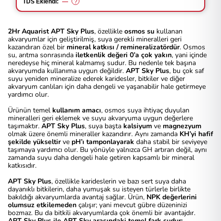
TDS Eklendi:
—
?
2Hr Aquarist APT Sky Plus
, özellikle
osmos su
kullanan
akvaryumlar için geliştirilmiş, suya gerekli mineralleri geri
kazandıran özel bir
mineral katkısı / remineralizatördür
. Osmos
su, arıtma sonrasında
iletkenlik değeri 0’a çok yakın
, yani içinde
neredeyse hiç mineral kalmamış sudur. Bu nedenle tek başına
akvaryumda kullanıma uygun değildir.
APT Sky Plus
, bu çok saf
suyu yeniden mineralize ederek karidesler, bitkiler ve diğer
akvaryum canlıları için daha dengeli ve yaşanabilir hale getirmeye
yardımcı olur.
Ürünün temel
kullanım amacı
, osmos suya ihtiyaç duyulan
mineralleri geri eklemek ve suyu akvaryuma uygun değerlere
taşımaktır.
APT Sky Plus
, suya başta
kalsiyum
ve
magnezyum
olmak üzere önemli mineraller kazandırır. Aynı zamanda
KH’yi hafif
şekilde yükseltir
ve
pH’ı tamponlayarak
daha stabil bir seviyeye
taşımaya yardımcı olur. Bu yönüyle yalnızca GH artıran değil, aynı
zamanda suyu daha dengeli hale getiren kapsamlı bir mineral
katkısıdır.
APT Sky Plus
, özellikle karideslerin ve bazı sert suya daha
dayanıklı bitkilerin, daha yumuşak su isteyen türlerle birlikte
bakıldığı akvaryumlarda avantaj sağlar. Ürün,
NPK değerlerini
olumsuz etkilemeden
çalışır; yani mevcut gübre düzeninizi
bozmaz. Bu da bitkili akvaryumlarda çok önemli bir avantajdır.
APT Sky Plus ile APT Sky arasındaki temel fark şudur: