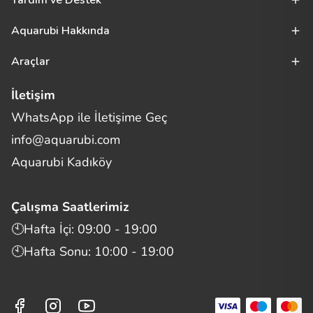
Yardım ve Destek
Aquarubi Hakkında
Araçlar
İletişim
WhatsApp ile İletişime Geç
Merhaba! Size nasıl yardımcı
info@aquarubi.com
olabilirim?
Aquarubi hakkında sık sorulan soruları hızlıca inceleyin.
Aquarubi Kadıköy
İletişim
Çalışma Saatlerimiz
Bilgi
🕙Hafta İçi: 09:00 - 19:00
🕙Hafta Sonu: 10:00 - 19:00
Müşteri Destek
Aquarubi Dünyası