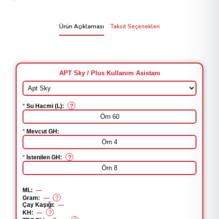
Ürün Açıklaması
Taksit Seçenekleri
APT Sky / Plus Kullanım Asistanı
Su Hacmi (L):
?
Mevcut GH:
İstenilen GH:
?
ML:
—
Gram:
—
?
Çay Kaşığı:
—
KH:
—
?