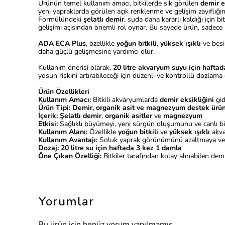
Ürünün temel kullanım amacı, bitkilerde sık görülen
demir e
yeni yapraklarda görülen açık renklenme ve gelişim zayıflığın
Formülündeki
şelatlı demir
, suda daha kararlı kaldığı için bi
gelişimi açısından önemli rol oynar. Bu sayede ürün, sadece re
ADA ECA Plus
, özellikle
yoğun bitkili
,
yüksek ışıklı
ve besi
daha güçlü gelişmesine yardımcı olur.
Kullanım önerisi olarak,
20 litre akvaryum suyu için hafta
yosun riskini artırabileceği için düzenli ve kontrollü dozlama
Ürün Özellikleri
Kullanım Amacı:
Bitkili akvaryumlarda
demir eksikliğini
gid
Ürün Tipi:
Demir, organik asit ve magnezyum destek ürü
İçerik:
Şelatlı demir
,
organik asitler
ve
magnezyum
Etkisi:
Sağlıklı büyümeyi, yeni sürgün oluşumunu ve canlı bit
Kullanım Alanı:
Özellikle
yoğun bitkili
ve
yüksek ışıklı
akva
Kullanım Avantajı:
Soluk yaprak görünümünü azaltmaya ve kı
Dozaj:
20 litre su için haftada 3 kez 1 damla
Öne Çıkan Özelliği:
Bitkiler tarafından kolay alınabilen dem
Yorumlar
Bu ürün için henüz yorum yapılmamış.