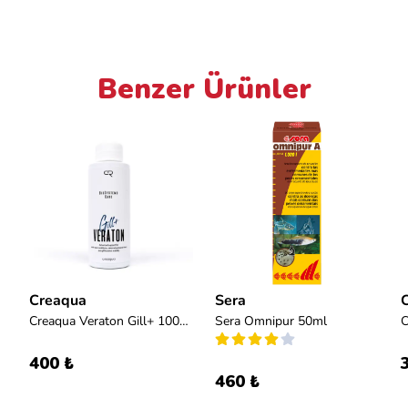
Benzer Ürünler
Creaqua
Sera
Creaqua Veraton Gill+ 100ml - Solungaç ve Beyaz Benek Desteği
Sera Omnipur 50ml
400 ₺
460 ₺