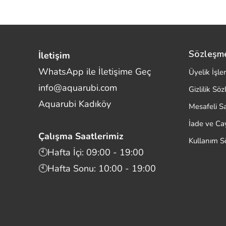
Sözleşm
İletişim
WhatsApp ile İletişime Geç
Üyelik İşle
info@aquarubi.com
Gizlilik Sö
Merhaba! Size nasıl yardımcı
Aquarubi Kadıköy
olabilirim?
Mesafeli S
Aquarubi hakkında sık sorulan soruları hızlıca
İade ve C
inceleyin.
Çalışma Saatlerimiz
Kullanım S
İletişim
🕙Hafta İçi: 09:00 - 19:00
🕙Hafta Sonu: 10:00 - 19:00
Bilgi
Müşteri Destek
Aquarubi Dünyası