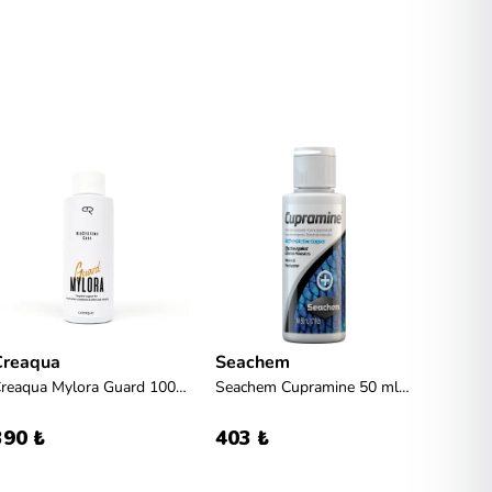
Creaqua
Seachem
Sera
Creaqua Mylora Guard 100ml - Deri ve Mukoza Desteği
Seachem Cupramine 50 ml Dış Parazit İlacı
Sera M
390 ₺
403 ₺
460 