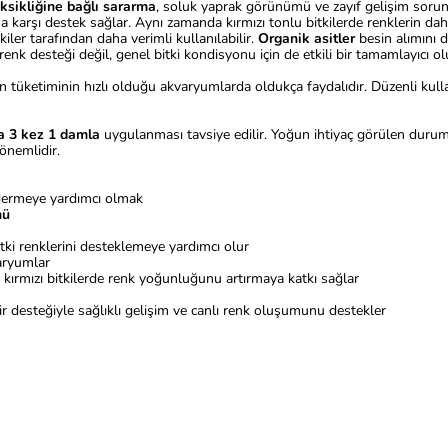
ksikliğine bağlı sararma
, soluk yaprak görünümü ve zayıf gelişim sorun
a karşı destek sağlar. Aynı zamanda kırmızı tonlu bitkilerde renklerin dah
tkiler tarafından daha verimli kullanılabilir.
Organik asitler
besin alımını 
nk desteği değil, genel bitki kondisyonu için de etkili bir tamamlayıcı ol
n tüketiminin hızlı olduğu akvaryumlarda oldukça faydalıdır. Düzenli ku
da 3 kez 1 damla
uygulanması tavsiye edilir. Yoğun ihtiyaç görülen durumlar
 önemlidir.
ermeye yardımcı olmak
nü
ki renklerini desteklemeye yardımcı olur
ryumlar
rmızı bitkilerde renk yoğunluğunu artırmaya katkı sağlar
ir desteğiyle sağlıklı gelişim ve canlı renk oluşumunu destekler