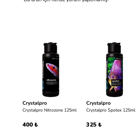
Crystalpro
Crystalpro
Seachem KanaPlex 5gr - Balık İlacı
Crystalpro Nitrozone 125ml
Crystalpro Spotex 125ml
400 ₺
325 ₺