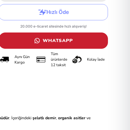
WHATSAPP
Tüm
Aynı Gün
ürünlerde
Kolay İade
Kargo
12 taksit
nüdür
. İçeriğindeki
şelatlı demir
,
organik asitler
ve