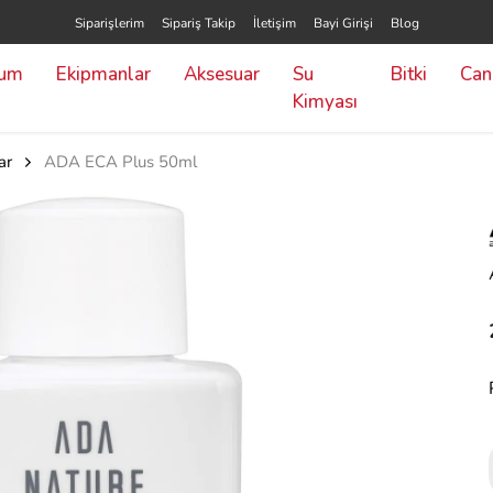
Siparişlerim
Sipariş Takip
İletişim
Bayi Girişi
Blog
yum
Ekipmanlar
Aksesuar
Su
Bitki
Canl
Kimyası
ar
ADA ECA Plus 50ml