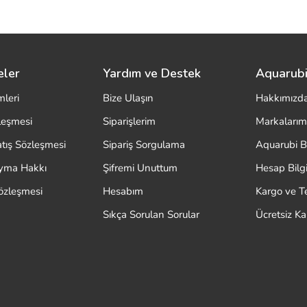
eler
Yardım ve Destek
Aquarubi
mleri
Bize Ulaşın
Hakkımızd
zleşmesi
Siparişlerim
Markalarım
atış Sözleşmesi
Sipariş Sorgulama
Aquarubi B
ayma Hakkı
Şifremi Unuttum
Hesap Bilgi
özleşmesi
Hesabım
Kargo ve T
Sıkça Sorulan Sorular
Ücretsiz K