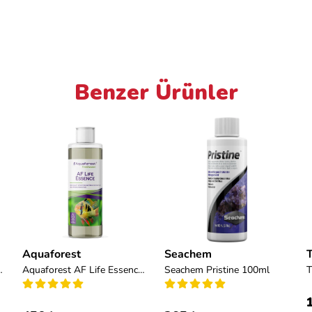
Benzer Ürünler
Aquaforest
Seachem
T
ml (Bakteri Kültürü)
Aquaforest AF Life Essence 250ml (Bakteri Kültürü)
Seachem Pristine 100ml