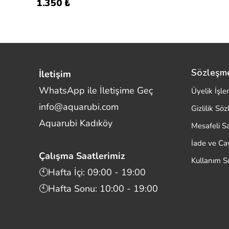
1.350 ₺
Sözleşm
İletişim
WhatsApp ile İletişime Geç
Üyelik İşle
info@aquarubi.com
Gizlilik Sö
Merhaba! Size nasıl yardımcı
Aquarubi Kadıköy
olabilirim?
Mesafeli S
Aquarubi hakkında sık sorulan soruları hızlıca
İade ve C
inceleyin.
Çalışma Saatlerimiz
Kullanım S
İletişim
🕙Hafta İçi: 09:00 - 19:00
🕙Hafta Sonu: 10:00 - 19:00
Bilgi
Müşteri Destek