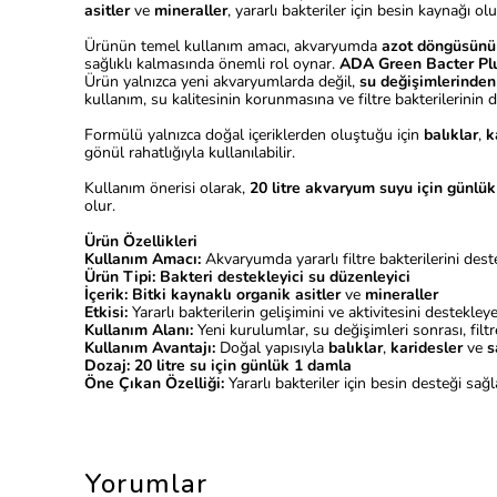
asitler
ve
mineraller
, yararlı bakteriler için besin kaynağı o
Ürünün temel kullanım amacı, akvaryumda
azot döngüsünü d
sağlıklı kalmasında önemli rol oynar.
ADA Green Bacter Pl
Ürün yalnızca yeni akvaryumlarda değil,
su değişimlerinden
kullanım, su kalitesinin korunmasına ve filtre bakterilerinin
Formülü yalnızca doğal içeriklerden oluştuğu için
balıklar
,
k
gönül rahatlığıyla kullanılabilir.
Kullanım önerisi olarak,
20 litre akvaryum suyu için günlü
olur.
Ürün Özellikleri
Kullanım Amacı:
Akvaryumda yararlı filtre bakterilerini des
Ürün Tipi:
Bakteri destekleyici su düzenleyici
İçerik:
Bitki kaynaklı organik asitler
ve
mineraller
Etkisi:
Yararlı bakterilerin gelişimini ve aktivitesini destekley
Kullanım Alanı:
Yeni kurulumlar, su değişimleri sonrası, fil
Kullanım Avantajı:
Doğal yapısıyla
balıklar
,
karidesler
ve
s
Dozaj:
20 litre su için günlük 1 damla
Öne Çıkan Özelliği:
Yararlı bakteriler için besin desteği sa
Yorumlar