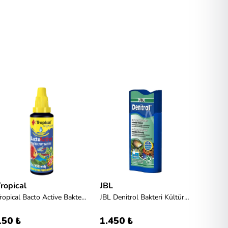
ropical
JBL
Seac
Tropical Bacto Active Bakteri Kültürü 30ml
JBL Denitrol Bakteri Kültürü 250 ML
150 ₺
1.450 ₺
3.950