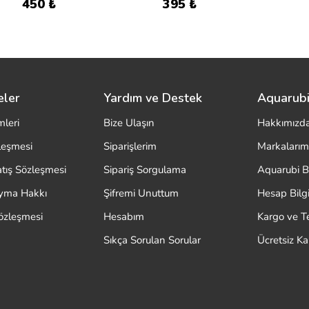
450 ₺
395 ₺
eler
Yardım ve Destek
Aquarubi
mleri
Bize Ulaşın
Hakkımızd
zleşmesi
Siparişlerim
Markalarım
atış Sözleşmesi
Sipariş Sorgulama
Aquarubi B
ayma Hakkı
Şifremi Unuttum
Hesap Bilgi
özleşmesi
Hesabım
Kargo ve T
Sıkça Sorulan Sorular
Ücretsiz K