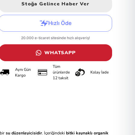
Stoğa Gelince Haber Ver
WHATSAPP
Tüm
Aynı Gün
ürünlerde
Kolay İade
Kargo
12 taksit
 bir
su düzenleyicisidir
. İçeriğindeki
bitki kaynaklı organik