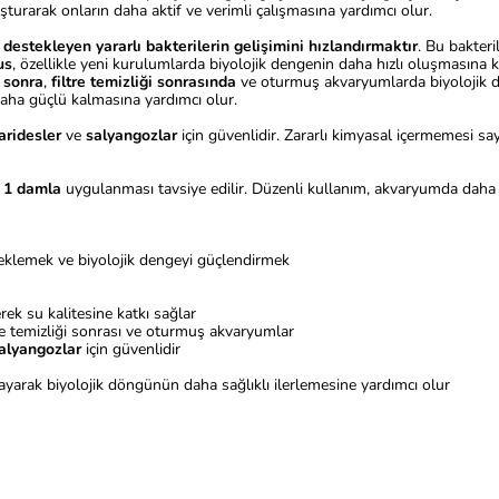
luşturarak onların daha aktif ve verimli çalışmasına yardımcı olur.
estekleyen yararlı bakterilerin gelişimini hızlandırmaktır
. Bu bakter
us
, özellikle yeni kurulumlarda biyolojik dengenin daha hızlı oluşmasına k
 sonra
,
filtre temizliği sonrasında
ve oturmuş akvaryumlarda biyolojik de
 daha güçlü kalmasına yardımcı olur.
aridesler
ve
salyangozlar
için güvenlidir. Zararlı kimyasal içermemesi 
k 1 damla
uygulanması tavsiye edilir. Düzenli kullanım, akvaryumda daha s
teklemek ve biyolojik dengeyi güçlendirmek
erek su kalitesine katkı sağlar
tre temizliği sonrası ve oturmuş akvaryumlar
alyangozlar
için güvenlidir
ğlayarak biyolojik döngünün daha sağlıklı ilerlemesine yardımcı olur