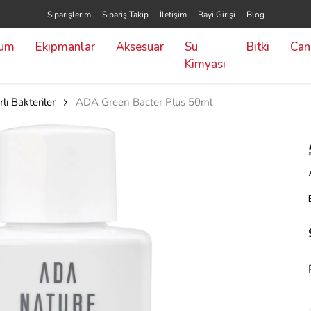
Siparişlerim
Sipariş Takip
İletişim
Bayi Girişi
Blog
yum
Ekipmanlar
Aksesuar
Su
Bitki
Canl
Kimyası
rlı Bakteriler
ADA Green Bacter Plus 50ml