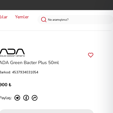
ılar
Yemler
ADA Green Bacter Plus 50ml
Barkod
:
4537934031054
900 ₺
Paylaş
: