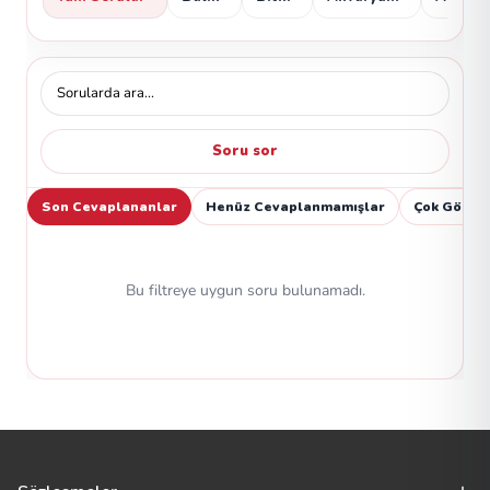
Soru sor
Son Cevaplananlar
Henüz Cevaplanmamışlar
Çok Görün
Bu filtreye uygun soru bulunamadı.