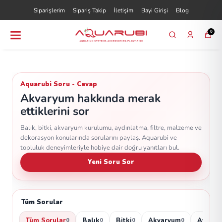
Siparişlerim
Sipariş Takip
İletişim
Bayi Girişi
Blog
0
Aquarubi Soru - Cevap
Akvaryum hakkında merak
ettiklerini sor
Balık, bitki, akvaryum kurulumu, aydınlatma, filtre, malzeme ve
dekorasyon konularında sorularını paylaş. Aquarubi ve
topluluk deneyimleriyle hobiye dair doğru yanıtları bul.
Yeni Soru Sor
Tüm Sorular
Tüm Sorular
Balık
Bitki
Akvaryum
Aydınl
0
0
0
0