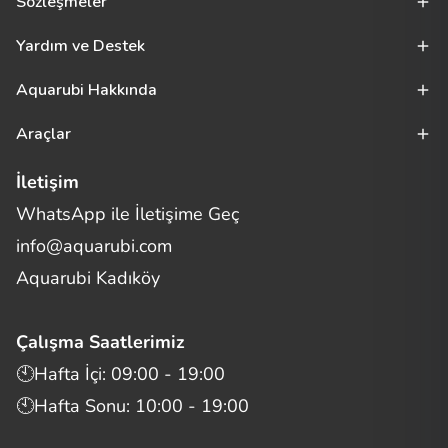
Sözleşmeler
Yardım ve Destek
Aquarubi Hakkında
Araçlar
İletişim
WhatsApp ile İletişime Geç
Merhaba! Size nasıl yardımcı
info@aquarubi.com
olabilirim?
Aquarubi hakkında sık sorulan soruları hızlıca inceleyin.
Aquarubi Kadıköy
İletişim
Çalışma Saatlerimiz
Bilgi
🕙Hafta İçi: 09:00 - 19:00
🕙Hafta Sonu: 10:00 - 19:00
Müşteri Destek