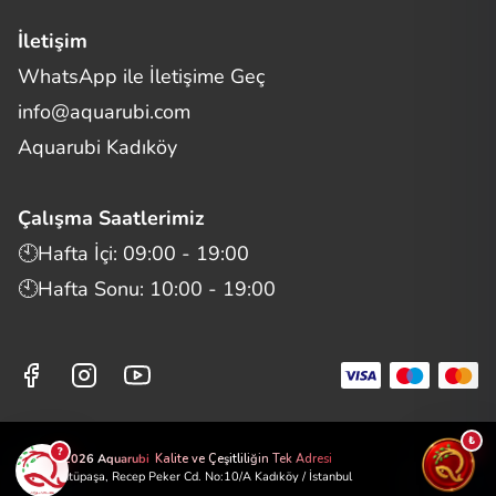
İletişim
WhatsApp ile İletişime Geç
Merhaba! Size nasıl yardımcı
info@aquarubi.com
olabilirim?
Aquarubi hakkında sık sorulan soruları hızlıca inceleyin.
Aquarubi Kadıköy
İletişim
Çalışma Saatlerimiz
Bilgi
🕙Hafta İçi: 09:00 - 19:00
🕙Hafta Sonu: 10:00 - 19:00
Müşteri Destek
Aquarubi Dünyası
Kategori ve Ürünler
₺
?
©2026 Aquarubi
Kalite ve Çeşitliliğin Tek Adresi
📍 Zühtüpaşa, Recep Peker Cd. No:10/A Kadıköy / İstanbul