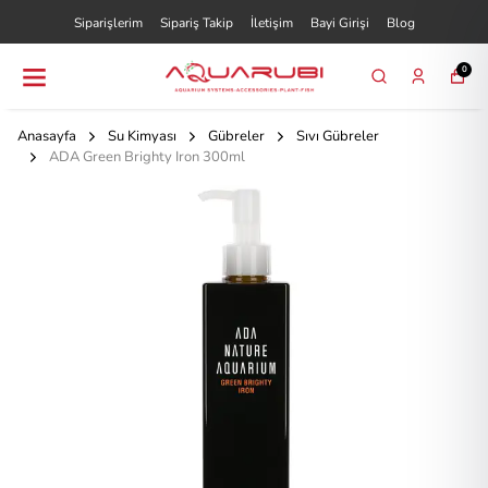
Siparişlerim
Sipariş Takip
İletişim
Bayi Girişi
Blog
0
Anasayfa
Su Kimyası
Gübreler
Sıvı Gübreler
ADA Green Brighty Iron 300ml