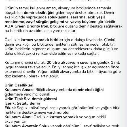
Ürünün temel kullanım amacı, akvaryum bitkilerinde zamanla
oluşabilen
demir eksikliğini
gidermeye destek olmaktır. Demir
eksikliğinde yapraklarda
soluklaşma
,
sararma
,
açık yeşil
renklenme
,
zayıf sürgün gelişimi
ve
yavaş büyüme
görülebilir.
ADA Green Brighty Iron
, bitkilere düzenli demir desteği sağlayarak
bu belirtilerin azaltılmasına yardımcı olur.
Özellikle
kırmızı yapraklı bitkiler
için oldukça faydalıdır. Çünkü
demir eksikliği, bu bitkilerde renklerin solmasına neden olabilir.
Ürün, bitkilerin pigment oluşumunu destekleyerek daha güçlü ve
daha dikkat çekici renkler elde edilmesine katkı sağlar.
Kullanım önerisi olarak,
20 litre akvaryum suyu için günlük 1 mL
uygulanması tavsiye edilir. En iyi sonuç için ışıklar açılmadan önce
eklenmesi önerilir. Yoğun bitkili akvaryumlarda bitki ihtiyacına göre
doz kademeli olarak artırılabilir.
Ürün Özellikleri
Kullanım Amacı:
Bitkili akvaryumlarda
demir eksikliğini
gidermeye yardımcı olmak
Ürün Tipi:
Sıvı demir gübresi
İçerik:
Şelatlı demir
Etkisi:
Sağlıklı büyümeyi, canlı yaprak görünümünü ve yoğun bitki
renklerini desteklemeye yardımcı olur
Kullanım Alanı:
Özellikle
kırmızı yapraklı
ve yoğun bitkili
akvaryumlar
Kullanım Avantajı:
Soluk yaprak görünümü, zayıf gelişim ve renk