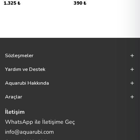
1.325 ₺
390 ₺
Sözleşmeler
Yardım ve Destek
Aquarubi Hakkında
Araçlar
İletişim
WhatsApp ile İletişime Geç
Merhaba! Size nasıl yardımcı
info@aquarubi.com
olabilirim?
Aquarubi hakkında sık sorulan soruları hızlıca inceleyin.