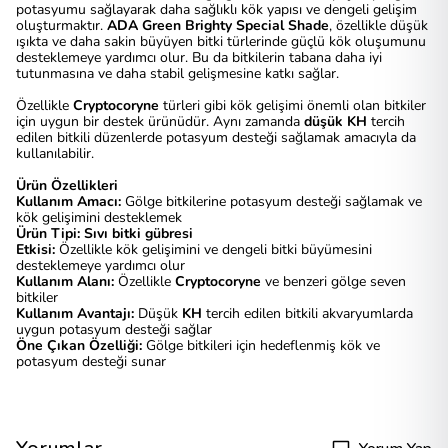
potasyumu sağlayarak daha sağlıklı kök yapısı ve dengeli gelişim
oluşturmaktır.
ADA Green Brighty Special Shade
, özellikle düşük
ışıkta ve daha sakin büyüyen bitki türlerinde güçlü kök oluşumunu
desteklemeye yardımcı olur. Bu da bitkilerin tabana daha iyi
tutunmasına ve daha stabil gelişmesine katkı sağlar.
Özellikle
Cryptocoryne
türleri gibi kök gelişimi önemli olan bitkiler
için uygun bir destek ürünüdür. Aynı zamanda
düşük KH
tercih
edilen bitkili düzenlerde potasyum desteği sağlamak amacıyla da
kullanılabilir.
Ürün Özellikleri
Kullanım Amacı:
Gölge bitkilerine potasyum desteği sağlamak ve
kök gelişimini desteklemek
Ürün Tipi:
Sıvı bitki gübresi
Etkisi:
Özellikle kök gelişimini ve dengeli bitki büyümesini
desteklemeye yardımcı olur
Kullanım Alanı:
Özellikle
Cryptocoryne
ve benzeri gölge seven
bitkiler
Kullanım Avantajı:
Düşük
KH
tercih edilen bitkili akvaryumlarda
uygun potasyum desteği sağlar
Öne Çıkan Özelliği:
Gölge bitkileri için hedeflenmiş kök ve
potasyum desteği sunar