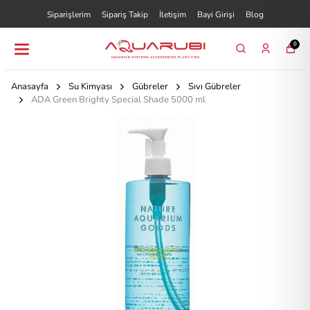
Siparişlerim
Sipariş Takip
İletişim
Bayi Girişi
Blog
0
Anasayfa
Su Kimyası
Gübreler
Sıvı Gübreler
ADA Green Brighty Special Shade 5000 ml