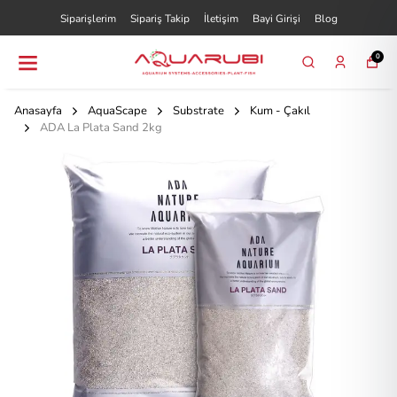
Siparişlerim
Sipariş Takip
İletişim
Bayi Girişi
Blog
0
Anasayfa
AquaScape
Substrate
Kum - Çakıl
ADA La Plata Sand 2kg