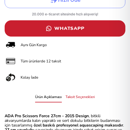
WHATSAPP
Aynı Gün Kargo
Tüm ürünlerde 12 taksit
Kolay İade
Ürün Açıklaması
Taksit Seçenekleri
ADA Pro Scissors Force 27cm - 2015 Design
, bitkili
akvaryumlarda kalın yapraklı ve sert dokulu bitkilerin budanması
için tasarlanmış
özel baskılı profesyonel aquascaping makasıdır
.
27 cm uzunluğu
sayesinde akvaryum içinde rahat erişim sunar ve