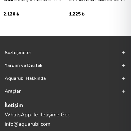
2.120 ₺
1.225 ₺
Sözleşmeler
Yardım ve Destek
Aquarubi Hakkında
Araçlar
İletişim
WhatsApp ile İletişime Geç
Merhaba! Size nasıl yardımcı
info@aquarubi.com
olabilirim?
Aquarubi hakkında sık sorulan soruları hızlıca inceleyin.