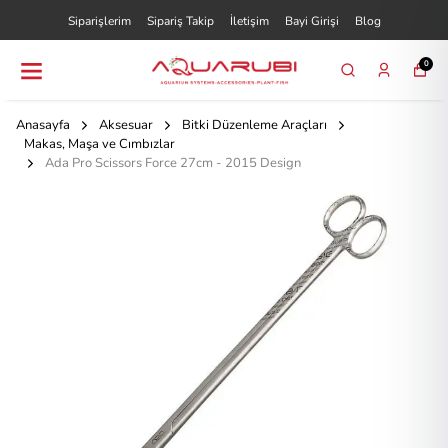
Siparişlerim
Sipariş Takip
İletişim
Bayi Girişi
Blog
0
Anasayfa
Aksesuar
Bitki Düzenleme Araçları
Makas, Maşa ve Cımbızlar
Ada Pro Scissors Force 27cm - 2015 Design