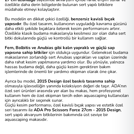
özellikle daha derin bölgelerde bulunan sert yapılı bitkilere
müdahale etmeyi kolaylaştırır.
Bu modelin en dikkat çekici özelliği,
benzersiz kavisli bıçak
yapısıdır
. Bu özel tasarım, kullanıcının uyguladığı kavrama gücünü
daha etkili şekilde bıçaklara ileterek kesim performansını artırır.
Özellikle klasik budama makaslarıyla kesilmesi zor olan daha sert
bitki dokularında güçlü ve kontrollü bir kullanım sağlar.
Fern, Bolbitis ve Anubias gibi kalın yapraklı ve güçlü sap
yapısına sahip bitkiler
için oldukça uygundur. Geleneksel budama
makaslarının zorlandığı sert Anubias yaprakları ve sapları üzerinde
daha rahat kesim yapılmasına yardımcı olur. Bu yönüyle, yalnızca
hassas budama değil, daha güçlü kesim gerektiren bakım
işlemlerinde de önemli bir yardımcı ekipman olarak öne çıkar.
Ayrıca bu model,
2015 Design özel baskılı tasarıma sahip
olmasıyla işlevselliğin yanında koleksiyon değeri de taşır. ADA’nın
özel seri ürünleri arasında yer alan bu makas, hem profesyonel
kullanım hem de özel ekipman tercih eden aquascaping kullanıcıları
için ayrıcalıklı bir seçenek sunar.
Güçlü kesim performansı, özel kavisli bıçak yapısı ve estetik özel
seri tasarımı ile
ADA Pro Scissors Force 27cm - 2015 Design
,
sert yapılı akvaryum bitkilerinin bakımında üst seviye bir
aquascaping makasıdır.