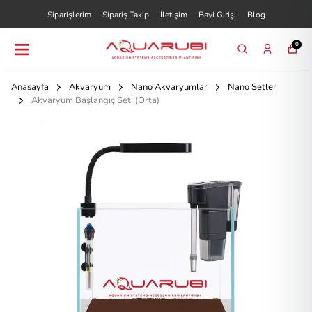
Siparişlerim
Sipariş Takip
İletişim
Bayi Girişi
Blog
0
Anasayfa
Akvaryum
Nano Akvaryumlar
Nano Setler
Akvaryum Başlangıç Seti (Orta)