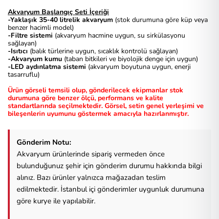
Akvaryum Başlangıç Seti İçeriği
-Yaklaşık 35-40 litrelik akvaryum
(stok durumuna göre küp veya
benzer hacimli model)
-Filtre sistemi
(akvaryum hacmine uygun, su sirkülasyonu
sağlayan)
-Isıtıcı
(balık türlerine uygun, sıcaklık kontrolü sağlayan)
-Akvaryum kumu
(taban bitkileri ve biyolojik denge için uygun)
-LED aydınlatma sistemi
(akvaryum boyutuna uygun, enerji
tasarruflu)
Ürün görseli temsili olup, gönderilecek ekipmanlar stok
durumuna göre benzer ölçü, performans ve kalite
standartlarında seçilmektedir. Görsel, setin genel yerleşimi ve
bileşenlerin uyumunu göstermek amacıyla hazırlanmıştır.
Gönderim Notu:
Akvaryum ürünlerinde sipariş vermeden önce
bulunduğunuz şehir için gönderim durumu hakkında bilgi
alınız. Bazı ürünler yalnızca mağazadan teslim
edilmektedir. İstanbul içi gönderimler uygunluk durumuna
göre kurye ile yapılabilir.