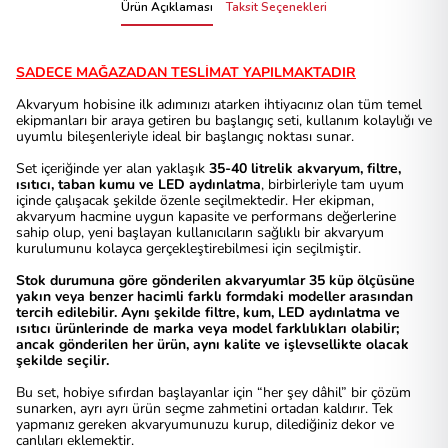
Ürün Açıklaması
Taksit Seçenekleri
SADECE MAĞAZADAN TESLİMAT YAPILMAKTADIR
Akvaryum hobisine ilk adımınızı atarken ihtiyacınız olan tüm temel
ekipmanları bir araya getiren bu başlangıç seti, kullanım kolaylığı ve
uyumlu bileşenleriyle ideal bir başlangıç noktası sunar.
Set içeriğinde yer alan yaklaşık
35-40 litrelik akvaryum, filtre,
ısıtıcı, taban kumu ve LED aydınlatma
, birbirleriyle tam uyum
içinde çalışacak şekilde özenle seçilmektedir. Her ekipman,
akvaryum hacmine uygun kapasite ve performans değerlerine
sahip olup, yeni başlayan kullanıcıların sağlıklı bir akvaryum
kurulumunu kolayca gerçekleştirebilmesi için seçilmiştir.
Stok durumuna göre gönderilen akvaryumlar 35 küp ölçüsüne
yakın veya benzer hacimli farklı formdaki modeller arasından
tercih edilebilir. Aynı şekilde filtre, kum, LED aydınlatma ve
ısıtıcı ürünlerinde de marka veya model farklılıkları olabilir;
ancak gönderilen her ürün, aynı kalite ve işlevsellikte olacak
şekilde seçilir.
Bu set, hobiye sıfırdan başlayanlar için “her şey dâhil” bir çözüm
sunarken, ayrı ayrı ürün seçme zahmetini ortadan kaldırır. Tek
yapmanız gereken akvaryumunuzu kurup, dilediğiniz dekor ve
canlıları eklemektir.