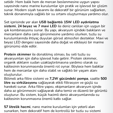
setidir. Hem balık hem de mercan beslenmesine uygun yapısı
sayesinde nano marine kurulumlar için pratik ve işlevsel bir çözüm
sunar. Modern siyah tasarımı ile dekoratif bir görünüm sağlarken,
teknik donanımıyla sağlıklı bir su ortamı oluşturmaya yardımcı olur.
Set içerisinde yer alan
USB bağlantılı 15W LED aydınlatma
sistemi
,
24 beyaz ve 7 mavi LED
ile deniz canlıları için uygun bir
ışık kombinasyonu sunar. Bu yapı, akvaryum içindeki balıkların ve
mercanların daha canlı görünmesine yardımcı olurken, tuzlu su
kurulumlarında ihtiyaç duyulan görsel atmosferi destekler. Mavi ve
beyaz LED dengesi sayesinde daha doğal ve etkileyici bir marine
görünümü elde edilir.
Protein skimmer
ile donatılmış olması, bu seti tuzlu su
akvaryumları için daha işlevsel hale getirir. Protein skimmer,
organik atıkların sudan uzaklaştırılmasına yardımcı olarak su
kalitesinin korunmasında önemli rol oynar. Böylece hem balıklar
hem de mercanlar için daha stabil ve sağlıklı bir yaşam alanı
oluşturulur.
Bölmeli arka filtre sistemi ve
7,2W gücündeki pompa
, saatte
500
litre su sirkülasyonu
sağlayarak etkili filtrasyon ve güçlü su
hareketi sunar. Arka filtre yapısı, ekipmanların akvaryum içinde
daha az görünmesini sağlayarak daha temiz ve düzenli bir görüntü
oluşturur. Bu sistem, küçük hacimli deniz akvaryumlarında su
kalitesinin korunmasına önemli katkı sağlar.
57 litrelik hacmi
, nano marine kurulumları için yeterli alan
sunarken, hem dekoratif hem de kontrollü bir tuzlu su sistemi