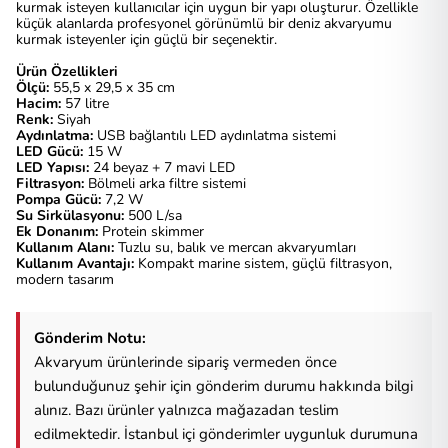
kurmak isteyen kullanıcılar için uygun bir yapı oluşturur. Özellikle
küçük alanlarda profesyonel görünümlü bir deniz akvaryumu
kurmak isteyenler için güçlü bir seçenektir.
Ürün Özellikleri
Ölçü:
55,5 x 29,5 x 35 cm
Hacim:
57 litre
Renk:
Siyah
Aydınlatma:
USB bağlantılı LED aydınlatma sistemi
LED Gücü:
15 W
LED Yapısı:
24 beyaz + 7 mavi LED
Filtrasyon:
Bölmeli arka filtre sistemi
Pompa Gücü:
7,2 W
Su Sirkülasyonu:
500 L/sa
Ek Donanım:
Protein skimmer
Kullanım Alanı:
Tuzlu su, balık ve mercan akvaryumları
Kullanım Avantajı:
Kompakt marine sistem, güçlü filtrasyon,
modern tasarım
Gönderim Notu:
Akvaryum ürünlerinde sipariş vermeden önce
bulunduğunuz şehir için gönderim durumu hakkında bilgi
alınız. Bazı ürünler yalnızca mağazadan teslim
edilmektedir. İstanbul içi gönderimler uygunluk durumuna