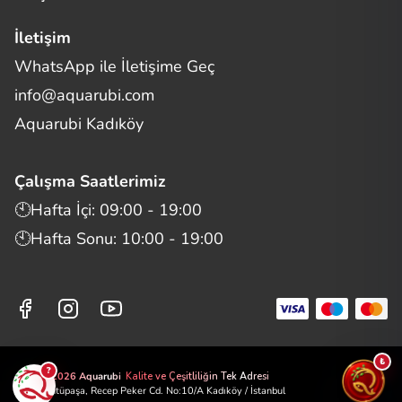
İletişim
WhatsApp ile İletişime Geç
Merhaba! Size nasıl yardımcı
info@aquarubi.com
olabilirim?
Aquarubi hakkında sık sorulan soruları hızlıca inceleyin.
Aquarubi Kadıköy
İletişim
Çalışma Saatlerimiz
Bilgi
🕙Hafta İçi: 09:00 - 19:00
🕙Hafta Sonu: 10:00 - 19:00
Müşteri Destek
Aquarubi Dünyası
Kategori ve Ürünler
₺
?
©2026 Aquarubi
Kalite ve Çeşitliliğin Tek Adresi
📍 Zühtüpaşa, Recep Peker Cd. No:10/A Kadıköy / İstanbul