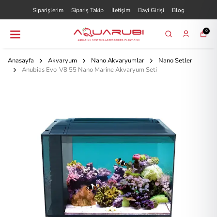
Siparişlerim
Sipariş Takip
İletişim
Bayi Girişi
Blog
0
Anasayfa
Akvaryum
Nano Akvaryumlar
Nano Setler
Anubias Evo-V8 55 Nano Marine Akvaryum Seti