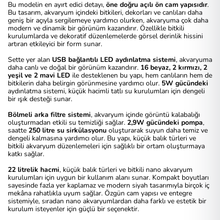
Bu modelin en ayırt edici detayı,
öne doğru açılı ön cam yapısıdır
.
Bu tasarım, akvaryum içindeki bitkileri, dekorları ve canlıları daha
geniş bir açıyla sergilemeye yardımcı olurken, akvaryuma çok daha
modern ve dinamik bir görünüm kazandırır. Özellikle bitkili
kurulumlarda ve dekoratif düzenlemelerde görsel derinlik hissini
artıran etkileyici bir form sunar.
Sette yer alan
USB bağlantılı LED aydınlatma sistemi
, akvaryuma
daha canlı ve doğal bir görünüm kazandırır.
16 beyaz, 2 kırmızı, 2
yeşil ve 2 mavi LED
ile desteklenen bu yapı, hem canlıların hem de
bitkilerin daha belirgin görünmesine yardımcı olur.
5W gücündeki
aydınlatma sistemi, küçük hacimli tatlı su kurulumları için dengeli
bir ışık desteği sunar.
Bölmeli arka filtre sistemi
, akvaryum içinde görüntü kalabalığı
oluşturmadan etkili su temizliği sağlar.
2,9W gücündeki pompa
,
saatte
250 litre su sirkülasyonu
oluşturarak suyun daha temiz ve
dengeli kalmasına yardımcı olur. Bu yapı, küçük balık türleri ve
bitkili akvaryum düzenlemeleri için sağlıklı bir ortam oluşturmaya
katkı sağlar.
22 litrelik hacmi
, küçük balık türleri ve bitkili nano akvaryum
kurulumları için uygun bir kullanım alanı sunar. Kompakt boyutları
sayesinde fazla yer kaplamaz ve modern siyah tasarımıyla birçok iç
mekâna rahatlıkla uyum sağlar. Özgün cam yapısı ve entegre
sistemiyle, sıradan nano akvaryumlardan daha farklı ve estetik bir
kurulum isteyenler için güçlü bir seçenektir.