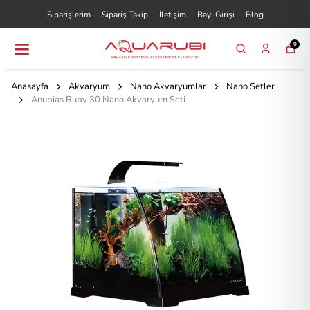
Siparişlerim
Sipariş Takip
İletişim
Bayi Girişi
Blog
0
Anasayfa
Akvaryum
Nano Akvaryumlar
Nano Setler
Anubias Ruby 30 Nano Akvaryum Seti