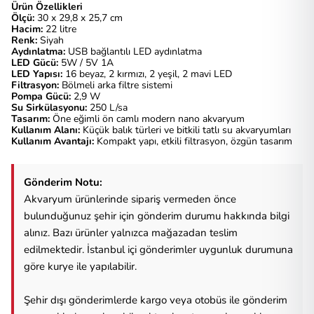
Ürün Özellikleri
Ölçü:
30 x 29,8 x 25,7 cm
Hacim:
22 litre
Renk:
Siyah
Aydınlatma:
USB bağlantılı LED aydınlatma
LED Gücü:
5W / 5V 1A
LED Yapısı:
16 beyaz, 2 kırmızı, 2 yeşil, 2 mavi LED
Filtrasyon:
Bölmeli arka filtre sistemi
Pompa Gücü:
2,9 W
Su Sirkülasyonu:
250 L/sa
Tasarım:
Öne eğimli ön camlı modern nano akvaryum
Kullanım Alanı:
Küçük balık türleri ve bitkili tatlı su akvaryumları
Kullanım Avantajı:
Kompakt yapı, etkili filtrasyon, özgün tasarım
Gönderim Notu:
Akvaryum ürünlerinde sipariş vermeden önce
bulunduğunuz şehir için gönderim durumu hakkında bilgi
alınız. Bazı ürünler yalnızca mağazadan teslim
edilmektedir. İstanbul içi gönderimler uygunluk durumuna
göre kurye ile yapılabilir.
Şehir dışı gönderimlerde kargo veya otobüs ile gönderim