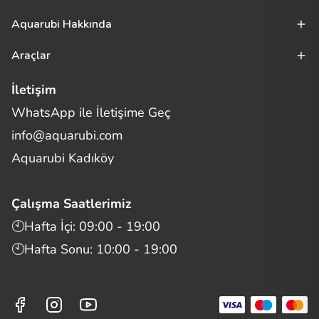
Aquarubi Hakkında
Araçlar
İletişim
WhatsApp ile İletişime Geç
Merhaba! Size nasıl yardımcı
info@aquarubi.com
olabilirim?
Aquarubi hakkında sık sorulan soruları hızlıca inceleyin.
Aquarubi Kadıköy
İletişim
Çalışma Saatlerimiz
Bilgi
🕙Hafta İçi: 09:00 - 19:00
🕙Hafta Sonu: 10:00 - 19:00
Müşteri Destek
Aquarubi Dünyası