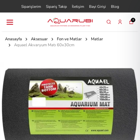
Siparişlerim
Sipariş Takip
İletişim
Bayi Girişi
Blog
0
Anasayfa
Aksesuar
Fon ve Matlar
Matlar
Aquael Akvaryum Matı 60x30cm