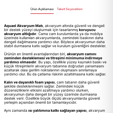
Ürün Açıklaması
Taksit Seçenekleri
Aquael Akvaryum Matı
, akvaryum altında güvenli ve dengeli
bir destek yüzeyi oluşturmak için tasarlanmış
koruyucu
akvaryum altlığıdır
. Cama cam kurulumlarda ya da mobilya
üzerinde kullanılan akvaryumlarda, zemindeki baskının daha
dengeli dağılmasına yardımcı olur. Böylece akvaryumun daha
stabil durmasına katkı sağlar ve kurulum güvenliğini destekler.
Ürünün en önemli avantajlarından biri,
akvaryum camını
zeminden desteklemesi ve titreşimi minimuma indirmeye
yardımcı olmasıdır
. Bu yapı, özellikle yüzey kaynaklı baskı ve
küçük titreşimlerin akvaryum tabanına doğrudan yansımasını
azaltarak olası gerilim noktalarının oluşmasını sınırlamaya
yardımcı olur. Bu da çatlama riskinin azaltılmasına katkı sağlar.
Kalın ve dayanıklı foam yapısı
, cam tabanın daha güvenli
şekilde desteklenmesini sağlar. Zemindeki küçük
düzensizliklerin etkisini azaltmaya yardımcı olurken,
akvaryumun daha dengeli bir yüzey üzerinde durmasına
destek verir. Özellikle büyük ölçülü akvaryumlarda güvenli
yerleşim açısından önemli bir tamamlayıcıdır.
Aynı zamanda
ısı yalıtımına katkı sağlayan yapısı
, akvaryum