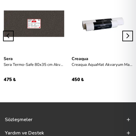
Sera
Creaqua
Sera Termo-Safe 80x35 cm Akvaryum Matı
Creaqua AquaMat Akvaryum Matı 50x150cm Beyaz
475 ₺
450 ₺
Sözleşmeler
Yardım ve Destek