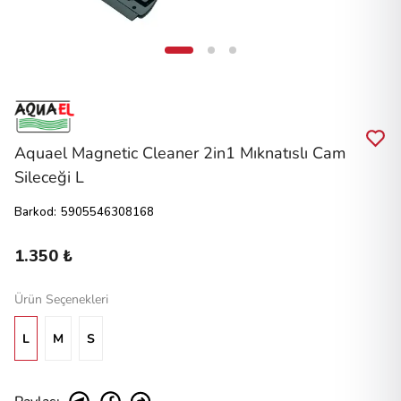
Aquael Magnetic Cleaner 2in1 Mıknatıslı Cam
Sileceği L
Barkod
:
5905546308168
1.350 ₺
Ürün Seçenekleri
L
M
S