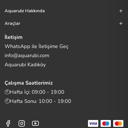
Aquarubi Hakkında
Araçlar
İletişim
WhatsApp ile İletişime Geç
Merhaba! Size nasıl yardımcı
info@aquarubi.com
olabilirim?
Aquarubi hakkında sık sorulan soruları hızlıca inceleyin.
Aquarubi Kadıköy
İletişim
Çalışma Saatlerimiz
Bilgi
🕙Hafta İçi: 09:00 - 19:00
🕙Hafta Sonu: 10:00 - 19:00
Müşteri Destek
Aquarubi Dünyası