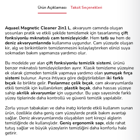
Ürün Açıklaması
Taksit Seçenekleri
Aquael Magnetic Cleaner 2in1 L
, akvaryum camında oluşan
yosunları pratik ve etkili şekilde temizlemek için tasarlanmış
çift
fonksiyonlu mıknatıslı cam temizleyicidir
. Hem
tatlı su
hem de
deniz akvaryumlarında
kullanıma uygundur. Cam yüzeyde oluşan
kir, alg ve birikintilerin temizlenmesini kolaylaştırırken elinizi suya
sokmadan bakım yapmanıza yardımcı olur.
Bu modelde yer alan
çift fonksiyonlu temizlik sistemi
, ürünü
benzer mıknatıslı temizleyicilerden ayırır. Klasik temizleme yüzeyine
ek olarak çizmeden temizlik yapmaya yardımcı olan
yumuşak fırça
sistemi
bulunur. Ayrıca ihtiyaca göre değiştirilebilen
iki farklı
bıçak
ile birlikte gelir.
Paslanmaz çelik bıçak
, cam akvaryumlarda
etkili temizlik için kullanılırken;
plastik bıçak
, daha hassas yüzeye
sahip
akrilik akvaryumlar
için uygundur. Bu yapı sayesinde farklı
yüzey tiplerinde daha kontrollü ve güvenli temizlik yapılabilir.
Zorlu yosun tabakaları ve daha inatçı kirlerde etkili kullanım sunan
ürün, özellikle daha geniş cam yüzeylerde pratik bakım avantajı
sağlar. Deniz akvaryumlarında oluşabilen sert kireçsi alglerin
temizliğinde de kullanışlıdır.
Geniş ergonomik sapı
, elde rahat
tutuş sağlar ve büyük yüzeylerin temizliğini daha konforlu hale
getirir.