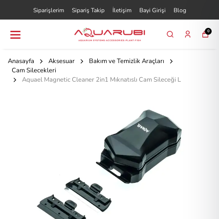
Siparişlerim
Sipariş Takip
İletişim
Bayi Girişi
Blog
0
Anasayfa
Aksesuar
Bakım ve Temizlik Araçları
Cam Silecekleri
Aquael Magnetic Cleaner 2in1 Mıknatıslı Cam Sileceği L