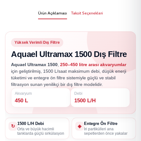
Ürün Açıklaması
Taksit Seçenekleri
Yüksek Verimli Dış Filtre
Aquael Ultramax 1500 Dış Filtre
Aquael Ultramax 1500
,
250–450 litre arası akvaryumlar
için geliştirilmiş, 1500 L/saat maksimum debi, düşük enerji
tüketimi ve entegre ön filtre sistemiyle güçlü ve stabil
filtrasyon sunan yenilikçi bir dış filtre modelidir.
Akvaryum
Debi
450 L
1500 L/H
1500 L/H Debi
Entegre Ön Filtre
↻
◈
Orta ve büyük hacimli
İri partikülleri ana
tanklarda güçlü sirkülasyon
sepetlerden önce yakalar