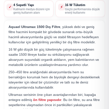
4 Sepetli Yapı
16 W Tüketim
✓
⚡
Katmanlı medya düzeni için
Güçlü performansla düşük
geniş kullanım alanı
enerji kullanımı
Aquael Ultramax 1500 Dış Filtre
, yüksek debi ve geniş
filtre hacmini kompakt bir gövdede sunarak orta–büyük
hacimli akvaryumlarda güçlü ve stabil filtrasyon hedefleyen
kullanıcılar için geliştirilmiş yenilikçi bir dış filtre modelidir.
16 W gibi düşük bir güç tüketimiyle çalışmasına rağmen
saatte 1500 litreye kadar su sirkülasyonu sağlayarak
akvaryum suyundaki organik atıkların, yem kalıntılarının ve
metabolik ürünlerin uzaklaştırılmasına yardımcı olur.
250–450 litre aralığındaki akvaryumlarda hem su
berraklığını korumak hem de biyolojik dengeyi desteklemek
isteyenler için ideal bir çözümdür ve tatlı su ile deniz
akvaryumlarında kullanılabilir.
Ultramax serisinin öne çıkan avantajlarından biri, kapağa
entegre edilmiş
ön filtre yapısıdır
. Bu ön filtre, su ana filtre
sepetlerine ulaşmadan önce iri partikülleri yakalayarak