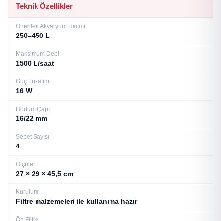
Teknik Özellikler
Önerilen Akvaryum Hacmi
250–450 L
Maksimum Debi
1500 L/saat
Güç Tüketimi
16 W
Hortum Çapı
16/22 mm
Sepet Sayısı
4
Ölçüler
27 × 29 × 45,5 cm
Kurulum
Filtre malzemeleri ile kullanıma hazır
Ön Filtre