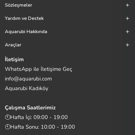
Sözleşmeler
Yardım ve Destek
Aquarubi Hakkında
Araçlar
İletişim
WhatsApp ile İletişime Geç
Merhaba! Size nasıl yardımcı
info@aquarubi.com
olabilirim?
Aquarubi hakkında sık sorulan soruları hızlıca inceleyin.
Aquarubi Kadıköy
İletişim
Çalışma Saatlerimiz
Bilgi
🕙Hafta İçi: 09:00 - 19:00
🕙Hafta Sonu: 10:00 - 19:00
Müşteri Destek