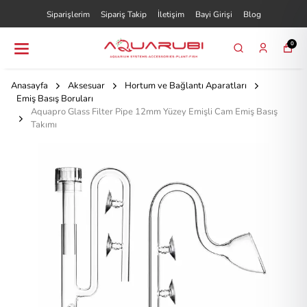
Siparişlerim
Sipariş Takip
İletişim
Bayi Girişi
Blog
0
Anasayfa
Aksesuar
Hortum ve Bağlantı Aparatları
Emiş Basış Boruları
Aquapro Glass Filter Pipe 12mm Yüzey Emişli Cam Emiş Basış
Takımı