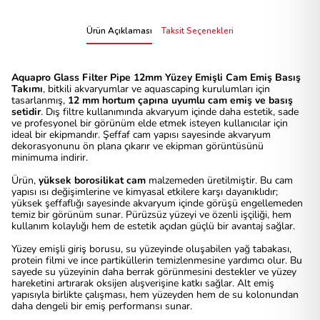
Ürün Açıklaması
Taksit Seçenekleri
Aquapro Glass Filter Pipe 12mm Yüzey Emişli Cam Emiş Basış
Takımı
, bitkili akvaryumlar ve aquascaping kurulumları için
tasarlanmış,
12 mm hortum çapına uyumlu cam emiş ve basış
setidir
. Dış filtre kullanımında akvaryum içinde daha estetik, sade
ve profesyonel bir görünüm elde etmek isteyen kullanıcılar için
ideal bir ekipmandır. Şeffaf cam yapısı sayesinde akvaryum
dekorasyonunu ön plana çıkarır ve ekipman görüntüsünü
minimuma indirir.
Ürün,
yüksek borosilikat cam
malzemeden üretilmiştir. Bu cam
yapısı ısı değişimlerine ve kimyasal etkilere karşı dayanıklıdır;
yüksek şeffaflığı sayesinde akvaryum içinde görüşü engellemeden
temiz bir görünüm sunar. Pürüzsüz yüzeyi ve özenli işçiliği, hem
kullanım kolaylığı hem de estetik açıdan güçlü bir avantaj sağlar.
Yüzey emişli giriş borusu, su yüzeyinde oluşabilen yağ tabakası,
protein filmi ve ince partiküllerin temizlenmesine yardımcı olur. Bu
sayede su yüzeyinin daha berrak görünmesini destekler ve yüzey
hareketini artırarak oksijen alışverişine katkı sağlar. Alt emiş
yapısıyla birlikte çalışması, hem yüzeyden hem de su kolonundan
daha dengeli bir emiş performansı sunar.