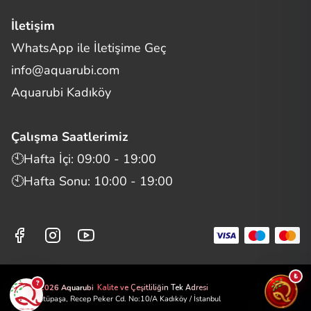
İletişim
WhatsApp ile İletişime Geç
Merhaba! Size nasıl yardımcı
info@aquarubi.com
olabilirim?
Aquarubi hakkında sık sorulan soruları hızlıca inceleyin.
Aquarubi Kadıköy
İletişim
Çalışma Saatlerimiz
Bilgi
🕙Hafta İçi: 09:00 - 19:00
🕙Hafta Sonu: 10:00 - 19:00
Müşteri Destek
Aquarubi Dünyası
Kategori ve Ürünler
₺
?
©2026 Aquarubi
Kalite ve Çeşitliliğin Tek Adresi
📍 Zühtüpaşa, Recep Peker Cd. No:10/A Kadıköy / İstanbul