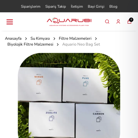
Siparişlerim
Sipariş Takip
İletişim
Bayi Girişi
Blog
0
Anasayfa
Su Kimyası
Filtre Malzemeleri
Biyolojik Filtre Malzemesi
Aquario Neo Bag Set