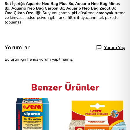
Set İçeriği:
Aquario Neo Bag Plus 8x
,
Aquario Neo Bag Minus
8x
,
Aquario Neo Bag Carbon 8x
,
Aquario Neo Bag Zeolit 8x
Öne Çıkan Özelliği:
Su yumuşatma,
pH
düşürme,
amonyak
tutma
ve kimyasal adsorpsiyon gibi farklı filtre ihtiyaçlarını tek pakette
toplaması
Yorumlar
Yorum Yap
Bu ürün için henüz yorum yapılmamış.
Benzer Ürünler