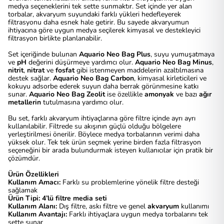
medya seçeneklerini tek sette sunmaktır. Set içinde yer alan
torbalar, akvaryum suyundaki farklı yükleri hedefleyerek
filtrasyonu daha esnek hale getirir. Bu sayede akvaryumun
ihtiyacına göre uygun medya seçilerek kimyasal ve destekleyici
filtrasyon birlikte planlanabilir.
Set içeriğinde bulunan
Aquario Neo Bag Plus
, suyu yumuşatmaya
ve
pH
değerini düşürmeye yardımcı olur.
Aquario Neo Bag Minus
,
nitrit
,
nitrat
ve
fosfat
gibi istenmeyen maddelerin azaltılmasına
destek sağlar.
Aquario Neo Bag Carbon
, kimyasal kirleticileri ve
kokuyu adsorbe ederek suyun daha berrak görünmesine katkı
sunar.
Aquario Neo Bag Zeolit
ise özellikle
amonyak
ve bazı
ağır
metallerin
tutulmasına yardımcı olur.
Bu set, farklı akvaryum ihtiyaçlarına göre filtre içinde ayrı ayrı
kullanılabilir. Filtrede su akışının güçlü olduğu bölgelere
yerleştirilmesi önerilir. Böylece medya torbalarının verimi daha
yüksek olur. Tek tek ürün seçmek yerine birden fazla filtrasyon
seçeneğini bir arada bulundurmak isteyen kullanıcılar için pratik bir
çözümdür.
Ürün Özellikleri
Kullanım Amacı:
Farklı su problemlerine yönelik filtre desteği
sağlamak
Ürün Tipi:
4’lü filtre media seti
Kullanım Alanı:
Dış filtre, askı filtre ve genel
akvaryum
kullanımı
Kullanım Avantajı:
Farklı ihtiyaçlara uygun medya torbalarını tek
sette sunar