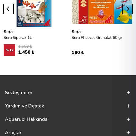
Sera
Sera
Sera Siporax 1L
Sera Phosvec Granulat 60 gr
1.650 ₺
%
12
1.450 ₺
180 ₺
Sözleşmeler
Yardım ve Destek
Aquarubi Hakkında
Araçlar