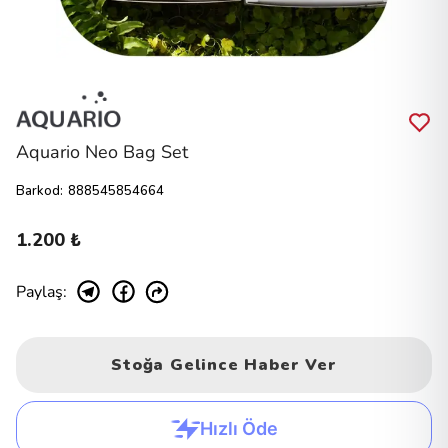
Aquario Neo Bag Set
Barkod
:
888545854664
1.200 ₺
Paylaş
:
Stoğa Gelince Haber Ver