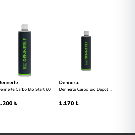
Dennerle
Dennerle
Ista
ennerle Carbo Bio Start 60
Dennerle Carbo Bio Depot 60/80 2x
1.200 ₺
1.170 ₺
13.95