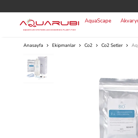
AquaScape
Akvar
Anasayfa
Ekipmanlar
Co2
Co2 Setler
Aqu