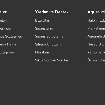
eler
Yardım ve Destek
Aquarubi
mleri
Bize Ulaşın
Hakkımızd
zleşmesi
Siparişlerim
Markalarım
atış Sözleşmesi
Sipariş Sorgulama
Aquarubi B
ayma Hakkı
Şifremi Unuttum
Hesap Bilgi
özleşmesi
Hesabım
Kargo ve T
Sıkça Sorulan Sorular
Ücretsiz K