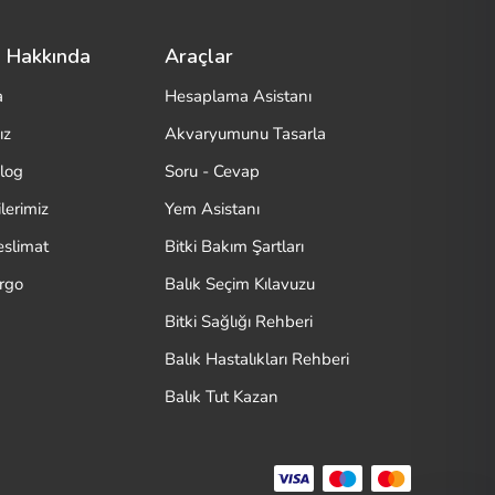
 Hakkında
Araçlar
a
Hesaplama Asistanı
ız
Akvaryumunu Tasarla
log
Soru - Cevap
lerimiz
Yem Asistanı
eslimat
Bitki Bakım Şartları
argo
Balık Seçim Kılavuzu
Bitki Sağlığı Rehberi
Balık Hastalıkları Rehberi
Balık Tut Kazan