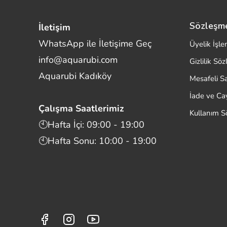
Sözleşm
İletişim
WhatsApp ile İletişime Geç
Üyelik İşle
info@aquarubi.com
Gizlilik Sö
Merhaba! Size nasıl yardımcı
Aquarubi Kadıköy
olabilirim?
Mesafeli S
Aquarubi hakkında sık sorulan soruları hızlıca
İade ve C
inceleyin.
Çalışma Saatlerimiz
Kullanım S
İletişim
🕙Hafta İçi: 09:00 - 19:00
🕙Hafta Sonu: 10:00 - 19:00
Bilgi
Müşteri Destek
Aquarubi Dünyası
Kategori ve Ürünler