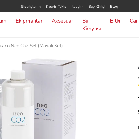
Siparişlerim
Sipariş Takip
İletişim
Bayi Girişi
Blog
yum
Ekipmanlar
Aksesuar
Su
Bitki
Canl
Kimyası
ario Neo Co2 Set (Mayalı Set)