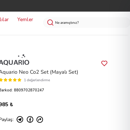
ılar
Yemler
Aquario Neo Co2 Set (Mayalı Set)
1 değerlendirme
Barkod
:
8809702870247
985 ₺
Paylaş
: