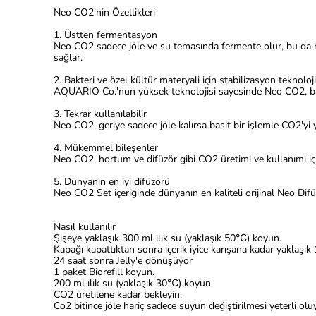
Neo CO2'nin Özellikleri
1. Üstten fermentasyon
Neo CO2 sadece jöle ve su temasında fermente olur, bu da 
sağlar.
2. Bakteri ve özel kültür materyali için stabilizasyon teknoloji
AQUARIO Co.'nun yüksek teknolojisi sayesinde Neo CO2, bakter
3. Tekrar kullanılabilir
Neo CO2, geriye sadece jöle kalırsa basit bir işlemle CO2'yi y
4. Mükemmel bileşenler
Neo CO2, hortum ve difüzör gibi CO2 üretimi ve kullanımı için
5. Dünyanın en iyi difüzörü
Neo CO2 Set içeriğinde dünyanın en kaliteli orijinal Neo Dif
Nasıl kullanılır
Şişeye yaklaşık 300 ml ılık su (yaklaşık 50℃) koyun.
Kapağı kapattıktan sonra içerik iyice karışana kadar yaklaşık 
24 saat sonra Jelly'e dönüşüyor
1 paket Biorefill koyun.
200 ml ılık su (yaklaşık 30℃) koyun
CO2 üretilene kadar bekleyin.
Co2 bitince jöle hariç sadece suyun değiştirilmesi yeterli olu