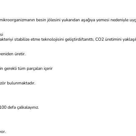
mikroorganizmanın besin jölesini yukarıdan aşağıya yemesi nedeniyle u
si
iyi stabilize etme teknolojisini geliştirdi/tanıttı, CO2 üretimini yakla
eniden üretir.
 gerekli tüm parçaları içerir
üzör bulunmaktadır.
100 defa çalkalayınız.
yor.