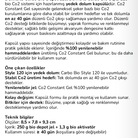
bio Co2 sistemi için hazırlanmış
yedek dolum kapsülü
dür. Co2
Constant Gel sayesinde geleneksel şeker bazlı bio Co2
kurulumlarına göre daha stabil bir üretim hedefler ve tek dolumla
en az 40 gün
düzenli Co2 çıkışı sağlamaya yardımcı olur. Düzenli
Co2 desteği bitkilerde büyümeyi, yaprak formunu ve renklenmeyi
destekler; sağlıklı bitki gelişimi akvaryum dengesine katkı
sağlayarak yosun baskısını azaltmaya da yardımcı olabilir.
Kapsül yapısı sayesinde değiştirmesi kolaydır ve bakım rutinine
pratik şekilde eklenir. İçeriğinde
%100 yenilenebilir
hammaddelerden
üretilmiş Co2 Constant Gel bulunur; bu da daha
sürdürülebilir bir kullanım sunar.
Öne çıkan özellikler
Style 120 için yedek dolum:
Carbo Bio Style 120 ile uyumludur.
Stabil Co2 üretimi hedefi:
Tek dolumda en az 40 gün Co2 çıkışı
destekler.
Yenilenebilir jel:
Co2 Constant Gel %100 yenilenebilir
hammaddelidir.
Kolay değişim:
Kapsül formu ile pratik montaj ve kullanım sunar.
Bitkiler için destek:
Büyüme, yaprak sağlığı ve renklenmeyi
desteklemeye yardımcı olur.
Teknik bilgiler
Ölçüler:
8,5 × 7,8 × 9,3 cm
İçerik:
250 g bio depot jel + 1,3 g bio aktivatör
Kullanım süresi:
≥ 40 gün
(koşullara göre değişebilir)